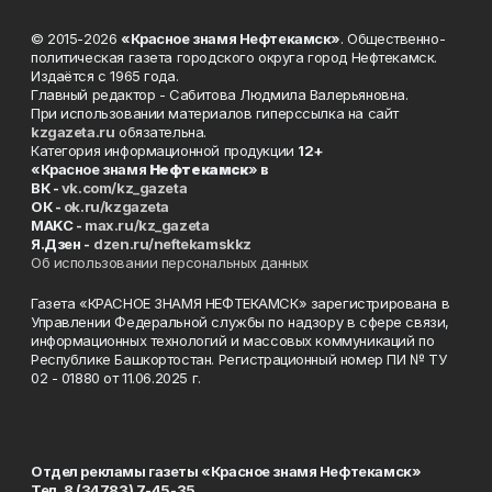
© 2015-2026
«Красное знамя Нефтекамск»
. Общественно-
политическая газета городского округа город Нефтекамск.
Издаётся с 1965 года.
Главный редактор - Сабитова Людмила Валерьяновна.
При использовании материалов гиперссылка на сайт
kzgazeta.ru
обязательна.
Категория информационной продукции
12+
«Красное знамя
Нефтекамск
» в
ВК -
vk.com/kz_gazeta
ОК -
ok.ru/kzgazeta
MAKC -
max.ru/kz_gazeta
Я.Дзен -
dzen.ru/neftekamskkz
Об использовании персональных данных
Газета «КРАСНОЕ ЗНАМЯ НЕФТЕКАМСК» зарегистрирована в
Управлении Федеральной службы по надзору в сфере связи,
информационных технологий и массовых коммуникаций по
Республике Башкортостан. Регистрационный номер ПИ № ТУ
02 - 01880 от 11.06.2025 г.
Отдел рекламы газеты «Красное знамя Нефтекамск»
Тел. 8 (34783) 7-45-35.