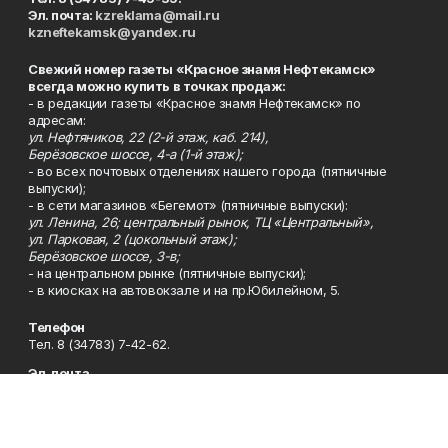
Эл. почта:
kzreklama@mail.ru
kzneftekamsk@yandex.ru
Свежий номер газеты «Красное знамя Нефтекамск»
всегда можно купить в точках продаж:
- в редакции газеты «Красное знамя Нефтекамск» по
адресам:
ул. Нефтяников, 22 (2-й этаж, каб. 214),
Берёзовское шоссе, 4-а (1-й этаж);
- во всех почтовых отделениях нашего города (пятничные
выпуски);
- в сети магазинов «Бегемот» (пятничные выпуски):
ул. Ленина, 26; центральный рынок, ТЦ «Центральный»,
ул. Парковая, 2 (цокольный этаж);
Берёзовское шоссе, 3-в;
- на центральном рынке (пятничные выпуски);
- в киосках на автовокзале и на пр.Юбилейном, 5.
Телефон
Тел. 8 (34783) 7-42-62.
Эл. почта
kzgazeta@mail.ru
Адрес
Адрес редакции: 452688, Республика Башкортостан, г.