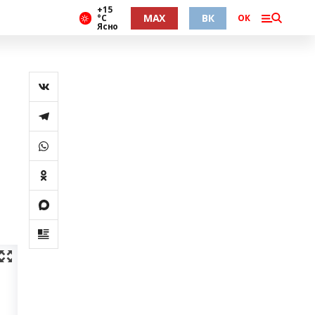
+15
MAX
ВК
°С
ОК
Ясно