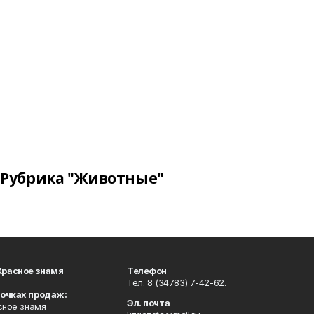
Рубрика "Животные"
Красное знамя
Телефон
Тел. 8 (34783) 7-42-62.
точках продаж:
Эл. почта
сное знамя