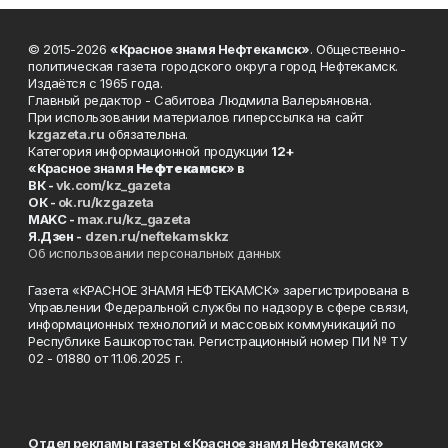
© 2015-2026
«Красное знамя Нефтекамск»
. Общественно-
политическая газета городского округа город Нефтекамск.
Издаётся с 1965 года.
Главный редактор - Сабитова Людмила Валерьяновна.
При использовании материалов гиперссылка на сайт
kzgazeta.ru
обязательна.
Категория информационной продукции
12+
«Красное знамя
Нефтекамск
» в
ВК -
vk.com/kz_gazeta
ОК -
ok.ru/kzgazeta
MAKC -
max.ru/kz_gazeta
Я.Дзен -
dzen.ru/neftekamskkz
Об использовании персональных данных
Газета «КРАСНОЕ ЗНАМЯ НЕФТЕКАМСК» зарегистрирована в
Управлении Федеральной службы по надзору в сфере связи,
информационных технологий и массовых коммуникаций по
Республике Башкортостан. Регистрационный номер ПИ № ТУ
02 - 01880 от 11.06.2025 г.
Отдел рекламы газеты «Красное знамя Нефтекамск»