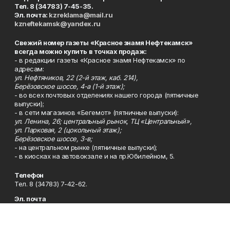
Тел. 8 (34783) 7-45-35.
Эл. почта:
kzreklama@mail.ru
kzneftekamsk@yandex.ru
Свежий номер газеты «Красное знамя Нефтекамск»
всегда можно купить в точках продаж:
- в редакции газеты «Красное знамя Нефтекамск» по
адресам:
ул. Нефтяников, 22 (2-й этаж, каб. 214),
Берёзовское шоссе, 4-а (1-й этаж);
- во всех почтовых отделениях нашего города (пятничные
выпуски);
- в сети магазинов «Бегемот» (пятничные выпуски):
ул. Ленина, 26; центральный рынок, ТЦ «Центральный»,
ул. Парковая, 2 (цокольный этаж);
Берёзовское шоссе, 3-в;
- на центральном рынке (пятничные выпуски);
- в киосках на автовокзале и на пр.Юбилейном, 5.
Телефон
Тел. 8 (34783) 7-42-62.
Эл. почта
kzgazeta@mail.ru
Адрес