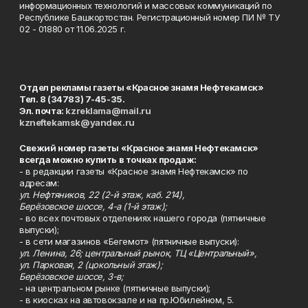
информационных технологий и массовых коммуникаций по
Республике Башкортостан. Регистрационный номер ПИ № ТУ
02 - 01880 от 11.06.2025 г.
Отдел рекламы газеты «Красное знамя Нефтекамск»
Тел. 8 (34783) 7-45-35.
Эл. почта:
kzreklama@mail.ru
kzneftekamsk@yandex.ru
Свежий номер газеты «Красное знамя Нефтекамск»
всегда можно купить в точках продаж:
- в редакции газеты «Красное знамя Нефтекамск» по
адресам:
ул. Нефтяников, 22 (2-й этаж, каб. 214),
Берёзовское шоссе, 4-а (1-й этаж);
- во всех почтовых отделениях нашего города (пятничные
выпуски);
- в сети магазинов «Бегемот» (пятничные выпуски):
ул. Ленина, 26; центральный рынок, ТЦ «Центральный»,
ул. Парковая, 2 (цокольный этаж);
Берёзовское шоссе, 3-в;
- на центральном рынке (пятничные выпуски);
- в киосках на автовокзале и на пр.Юбилейном, 5.