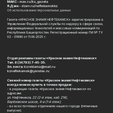
MAKC -
max.ru/kz_gazeta
Я.Дзен -
dzen.ru/neftekamskkz
Об использовании персональных данных
Газета «КРАСНОЕ ЗНАМЯ НЕФТЕКАМСК» зарегистрирована в
Управлении Федеральной службы по надзору в сфере связи,
информационных технологий и массовых коммуникаций по
Республике Башкортостан. Регистрационный номер ПИ № ТУ
02 - 01880 от 11.06.2025 г.
Отдел рекламы газеты «Красное знамя Нефтекамск»
Тел. 8 (34783) 7-45-35.
Эл. почта:
kzreklama@mail.ru
kzneftekamsk@yandex.ru
Свежий номер газеты «Красное знамя Нефтекамск»
всегда можно купить в точках продаж:
- в редакции газеты «Красное знамя Нефтекамск» по
адресам:
ул. Нефтяников, 22 (2-й этаж, каб. 214),
Берёзовское шоссе, 4-а (1-й этаж);
- во всех почтовых отделениях нашего города (пятничные
выпуски);