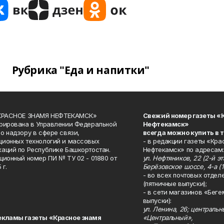
Рубрика "Еда и напитки"
«КРАСНОЕ ЗНАМЯ НЕФТЕКАМСК»
Свежий номер газеты «
рирована в Управлении Федеральной
Нефтекамск»
о надзору в сфере связи,
всегда можно купить в 
ионных технологий и массовых
- в редакции газеты «Кра
аций по Республике Башкортостан.
Нефтекамск» по адресам:
ционный номер ПИ № ТУ 02 - 01880 от
ул. Нефтяников, 22 (2-й эта
 г.
Берёзовское шоссе, 4-а (1
- во всех почтовых отдел
(пятничные выпуски);
- в сети магазинов «Беге
выпуски):
ул. Ленина, 26; централь
екламы газеты «Красное знамя
«Центральный»,