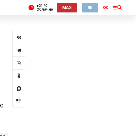
+21 °С
MAX
ВК
ОК
Облачно
»
го