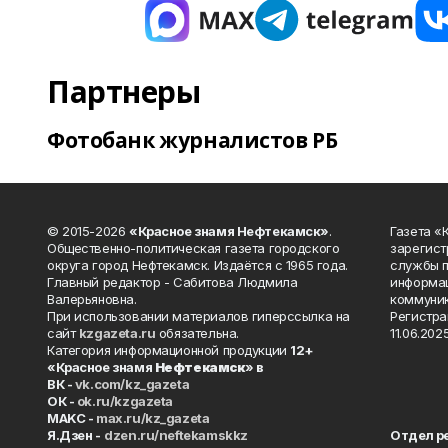
Партнеры
Фотобанк журналистов РБ
© 2015-2026
«Красное знамя Нефтекамск»
.
Газета 
Общественно-политическая газета городского
зарегист
округа город Нефтекамск. Издаётся с 1965 года.
службы п
Главный редактор - Сабитова Людмила
информац
Валерьяновна.
коммуник
При использовании материалов гиперссылка на
Регистра
сайт
kzgazeta.ru
обязательна.
11.06.2025
Категория информационной продукции
12+
«Красное знамя
Нефтекамск
» в
ВК -
vk.com/kz_gazeta
ОК -
ok.ru/kzgazeta
MAKC -
max.ru/kz_gazeta
Я.Дзен -
dzen.ru/neftekamskkz
Отдел р