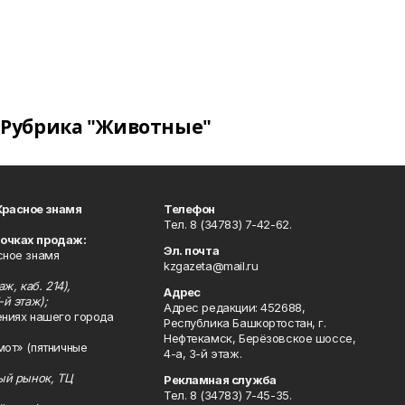
Рубрика "Животные"
Красное знамя
Телефон
Тел. 8 (34783) 7-42-62.
точках продаж:
Эл. почта
сное знамя
kzgazeta@mail.ru
ж, каб. 214),
Адрес
-й этаж);
Адрес редакции: 452688,
ениях нашего города
Республика Башкортостан, г.
Нефтекамск, Берёзовское шоссе,
мот» (пятничные
4-а, 3-й этаж.
ный рынок, ТЦ
Рекламная служба
Тел. 8 (34783) 7-45-35.