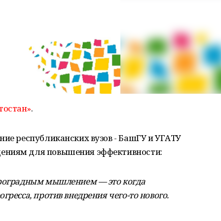
тостан»
.
ние республиканских вузов - БашГУ и УГАТУ
ениям для повышения эффективности:
троградным мышлением — это когда
гресса, против внедрения чего-то нового.