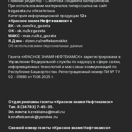
Главный редактор - Сабитова Людмила Валерьяновна.
При использовании материалов гиперссылка на сайт
kzgazeta.ru
обязательна.
Категория информационной продукции
12+
«Красное знамя
Нефтекамск
» в
ВК -
vk.com/kz_gazeta
ОК -
ok.ru/kzgazeta
MAKC -
max.ru/kz_gazeta
Я.Дзен -
dzen.ru/neftekamskkz
Об использовании персональных данных
Газета «КРАСНОЕ ЗНАМЯ НЕФТЕКАМСК» зарегистрирована в
Управлении Федеральной службы по надзору в сфере связи,
информационных технологий и массовых коммуникаций по
Республике Башкортостан. Регистрационный номер ПИ № ТУ
02 - 01880 от 11.06.2025 г.
Отдел рекламы газеты «Красное знамя Нефтекамск»
Тел. 8 (34783) 7-45-35.
Эл. почта:
kzreklama@mail.ru
kzneftekamsk@yandex.ru
Свежий номер газеты «Красное знамя Нефтекамск»