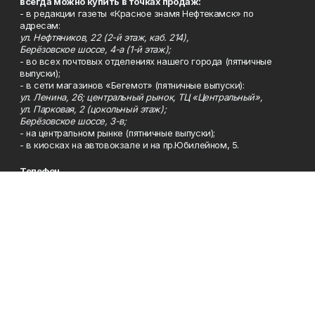
всегда можно купить в точках продаж:
- в редакции газеты «Красное знамя Нефтекамск» по
адресам:
ул. Нефтяников, 22 (2-й этаж, каб. 214),
Берёзовское шоссе, 4-а (1-й этаж);
- во всех почтовых отделениях нашего города (пятничные
выпуски);
- в сети магазинов «Бегемот» (пятничные выпуски):
ул. Ленина, 26; центральный рынок, ТЦ «Центральный»,
ул. Парковая, 2 (цокольный этаж);
Берёзовское шоссе, 3-в;
- на центральном рынке (пятничные выпуски);
- в киосках на автовокзале и на пр.Юбилейном, 5.
Телефон
Тел. 8 (34783) 7-42-62.
Эл. почта
kzgazeta@mail.ru
Адрес
Адрес редакции: 452688, Республика Башкортостан, г.
Нефтекамск, Берёзовское шоссе, 4-а, 3-й этаж.
Рекламная служба
Тел. 8 (34783) 7-45-35.
Редакция