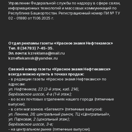
Управлении Федеральной службы по надзору в сфере связи,
информационных технологий и массовых коммуникаций по
Республике Башкортостан. Регистрационный номер ПИ № ТУ
02 - 01880 от 11.06.2025 г.
Отдел рекламы газеты «Красное знамя Нефтекамск»
Тел. 8 (34783) 7-45-35.
Эл. почта:
kzreklama@mail.ru
kzneftekamsk@yandex.ru
Свежий номер газеты «Красное знамя Нефтекамск»
всегда можно купить в точках продаж:
- в редакции газеты «Красное знамя Нефтекамск» по
адресам:
ул. Нефтяников, 22 (2-й этаж, каб. 214),
Берёзовское шоссе, 4-а (1-й этаж);
- во всех почтовых отделениях нашего города (пятничные
выпуски);
- в сети магазинов «Бегемот» (пятничные выпуски):
ул. Ленина, 26; центральный рынок, ТЦ «Центральный»,
ул. Парковая, 2 (цокольный этаж);
Берёзовское шоссе, 3-в;
- на центральном рынке (пятничные выпуски);