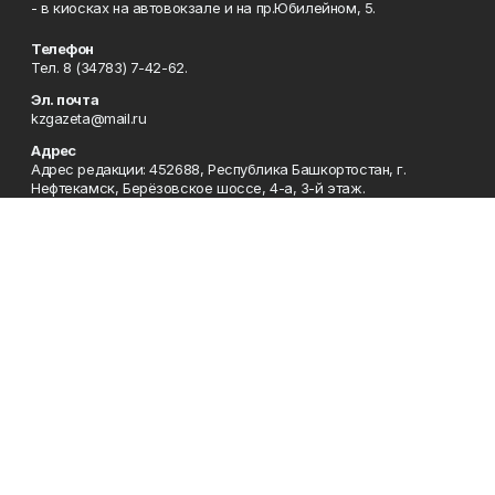
- в киосках на автовокзале и на пр.Юбилейном, 5.
Телефон
Тел. 8 (34783) 7-42-62.
Эл. почта
kzgazeta@mail.ru
Адрес
Адрес редакции: 452688, Республика Башкортостан, г.
Нефтекамск, Берёзовское шоссе, 4-а, 3-й этаж.
Рекламная служба
Тел. 8 (34783) 7-45-35.
Редакция
Тел. 8 (34783) 7-42-72, 7-42-92..
Приемная
Тел. 8 (34783) 7-42-82.
Сотрудничество
Тел. 8 (34783) 7-42-62.
Отдел кадров
Тел. 8 (34783) 7-42-92.