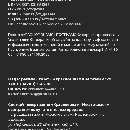
ВК -
vk.com/kz_gazeta
ОК -
ok.ru/kzgazeta
MAKC -
max.ru/kz_gazeta
Я.Дзен -
dzen.ru/neftekamskkz
Об использовании персональных данных
Газета «КРАСНОЕ ЗНАМЯ НЕФТЕКАМСК» зарегистрирована в
Управлении Федеральной службы по надзору в сфере связи,
информационных технологий и массовых коммуникаций по
Республике Башкортостан. Регистрационный номер ПИ № ТУ
02 - 01880 от 11.06.2025 г.
Отдел рекламы газеты «Красное знамя Нефтекамск»
Тел. 8 (34783) 7-45-35.
Эл. почта:
kzreklama@mail.ru
kzneftekamsk@yandex.ru
Свежий номер газеты «Красное знамя Нефтекамск»
всегда можно купить в точках продаж:
- в редакции газеты «Красное знамя Нефтекамск» по
адресам:
ул. Нефтяников, 22 (2-й этаж, каб. 214),
Берёзовское шоссе, 4-а (1-й этаж);