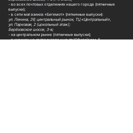
- во всех почтовых отделениях нашего города (пятничные
выпуски);
- в сети магазинов «Бегемот» (пятничные выпуски):
ул. Ленина, 26; центральный рынок, ТЦ «Центральный»,
ул. Парковая, 2 (цокольный этаж);
Берёзовское шоссе, 3-в;
- на центральном рынке (пятничные выпуски);
- в киосках на автовокзале и на пр.Юбилейном, 5.
Телефон
Тел. 8 (34783) 7-42-62.
Эл. почта
kzgazeta@mail.ru
Адрес
Адрес редакции: 452688, Республика Башкортостан, г.
Нефтекамск, Берёзовское шоссе, 4-а, 3-й этаж.
Рекламная служба
Тел. 8 (34783) 7-45-35.
Редакция
Тел. 8 (34783) 7-42-72, 7-42-92..
Приемная
Тел. 8 (34783) 7-42-82.