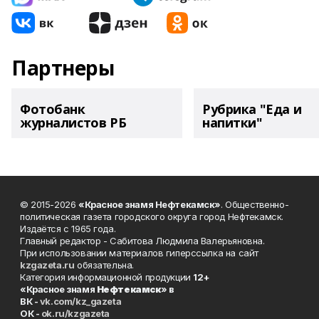
Партнеры
Фотобанк
Рубрика "Еда и
журналистов РБ
напитки"
© 2015-2026
«Красное знамя Нефтекамск»
. Общественно-
политическая газета городского округа город Нефтекамск.
Издаётся с 1965 года.
Главный редактор - Сабитова Людмила Валерьяновна.
При использовании материалов гиперссылка на сайт
kzgazeta.ru
обязательна.
Категория информационной продукции
12+
«Красное знамя
Нефтекамск
» в
ВК -
vk.com/kz_gazeta
ОК -
ok.ru/kzgazeta