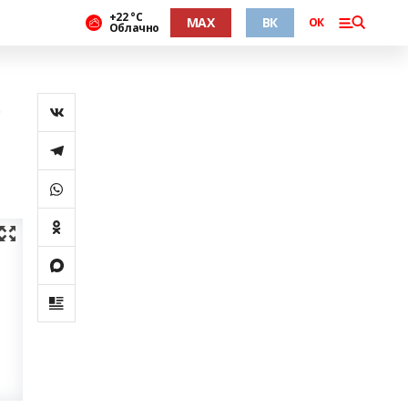
+22 °С
MAX
ВК
ОК
Облачно
б