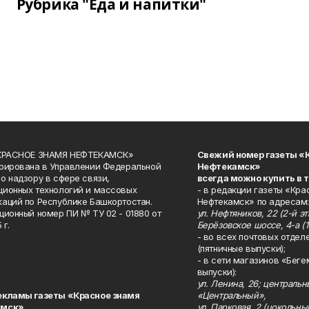
Рубрика "Еда и напитки"
«КРАСНОЕ ЗНАМЯ НЕФТЕКАМСК»
Свежий номер газеты «
рирована в Управлении Федеральной
Нефтекамск»
о надзору в сфере связи,
всегда можно купить в 
ионных технологий и массовых
- в редакции газеты «Кра
аций по Республике Башкортостан.
Нефтекамск» по адресам:
ционный номер ПИ № ТУ 02 - 01880 от
ул. Нефтяников, 22 (2-й эта
 г.
Берёзовское шоссе, 4-а (1
- во всех почтовых отдел
(пятничные выпуски);
- в сети магазинов «Беге
выпуски):
ул. Ленина, 26; централь
екламы газеты «Красное знамя
«Центральный»,
амск»
ул. Парковая, 2 (цокольны