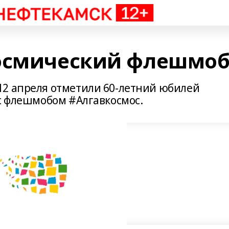
космический флешмо
12 апреля отметили 60-летний юбилей
ос флешмобом #Алгавкосмос.