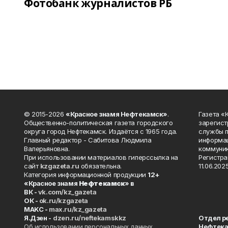
Фотобанк журналистов РБ
© 2015-2026
«Красное знамя Нефтекамск»
.
Газета 
Общественно-политическая газета городского
зарегист
округа город Нефтекамск. Издаётся с 1965 года.
службы п
Главный редактор - Сабитова Людмила
информац
Валерьяновна.
коммуник
При использовании материалов гиперссылка на
Регистра
сайт
kzgazeta.ru
обязательна.
11.06.2025
Категория информационной продукции
12+
«Красное знамя
Нефтекамск
» в
ВК -
vk.com/kz_gazeta
ОК -
ok.ru/kzgazeta
MAKC -
max.ru/kz_gazeta
Я.Дзен -
dzen.ru/neftekamskkz
Отдел р
Об использовании персональных данных
Нефтек