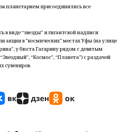
им планетарием присоединились все
ь в виде “звезды” и гигантской надписи
ли акции в "космических" местах Уфы (на улице
рина”, у бюста Гагарину рядом с девятым
“Звездный”, “Космос”, “Планета”) с раздачей
х сувениров.