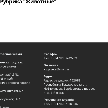
Рубрика "Животные"
Красное знамя
Телефон
Тел. 8 (34783) 7-42-62.
точках продаж:
Эл. почта
сное знамя
kzgazeta@mail.ru
ж, каб. 214),
Адрес
-й этаж);
Адрес редакции: 452688,
ениях нашего города
Республика Башкортостан, г.
Нефтекамск, Берёзовское шоссе,
мот» (пятничные
4-а, 3-й этаж.
ный рынок, ТЦ
Рекламная служба
Тел. 8 (34783) 7-45-35.
й этаж);