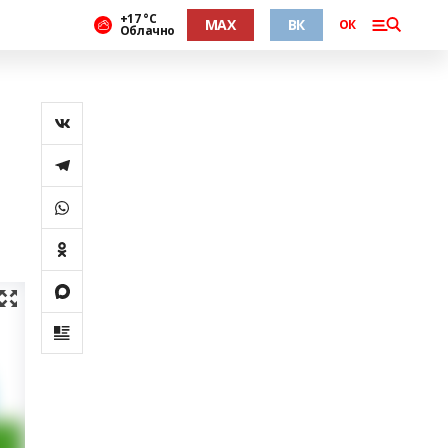
+17 °С
MAX
ВК
ОК
Облачно