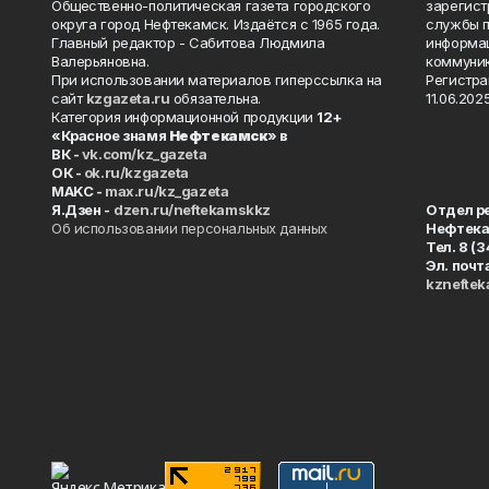
Общественно-политическая газета городского
зарегист
округа город Нефтекамск. Издаётся с 1965 года.
службы п
Главный редактор - Сабитова Людмила
информац
Валерьяновна.
коммуник
При использовании материалов гиперссылка на
Регистра
сайт
kzgazeta.ru
обязательна.
11.06.2025
Категория информационной продукции
12+
«Красное знамя
Нефтекамск
» в
ВК -
vk.com/kz_gazeta
ОК -
ok.ru/kzgazeta
MAKC -
max.ru/kz_gazeta
Я.Дзен -
dzen.ru/neftekamskkz
Отдел р
Об использовании персональных данных
Нефтек
Тел. 8 (
Эл. почт
kznefte