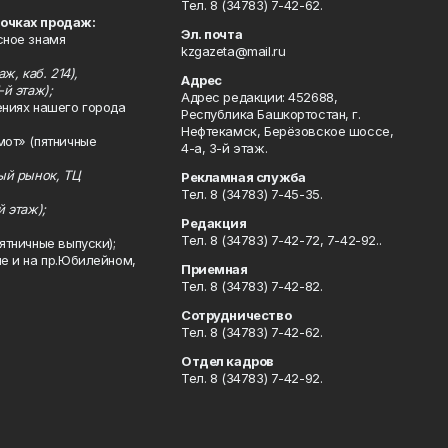
Тел. 8 (34783) 7-42-62.
точках продаж:
Эл. почта
сное знамя
kzgazeta@mail.ru
ж, каб. 214),
Адрес
-й этаж);
Адрес редакции: 452688,
ениях нашего города
Республика Башкортостан, г.
Нефтекамск, Берёзовское шоссе,
мот» (пятничные
4-а, 3-й этаж.
ный рынок, ТЦ
Рекламная служба
Тел. 8 (34783) 7-45-35.
й этаж);
Редакция
Тел. 8 (34783) 7-42-72, 7-42-92..
ятничные выпуски);
ле и на пр.Юбилейном,
Приемная
Тел. 8 (34783) 7-42-82.
Сотрудничество
Тел. 8 (34783) 7-42-62.
Отдел кадров
Тел. 8 (34783) 7-42-92.