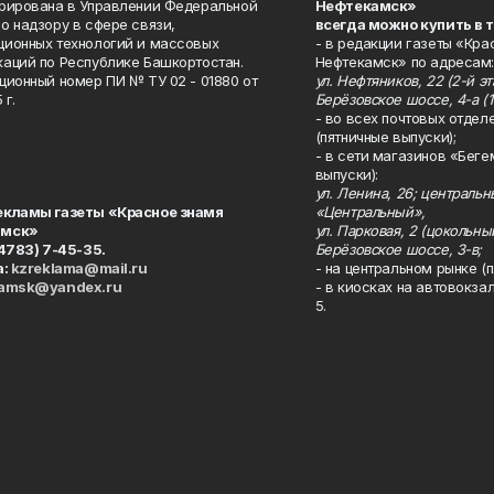
рирована в Управлении Федеральной
Нефтекамск»
о надзору в сфере связи,
всегда можно купить в 
ионных технологий и массовых
- в редакции газеты «Кра
аций по Республике Башкортостан.
Нефтекамск» по адресам:
ционный номер ПИ № ТУ 02 - 01880 от
ул. Нефтяников, 22 (2-й эта
 г.
Берёзовское шоссе, 4-а (1
- во всех почтовых отдел
(пятничные выпуски);
- в сети магазинов «Беге
выпуски):
ул. Ленина, 26; централь
екламы газеты «Красное знамя
«Центральный»,
амск»
ул. Парковая, 2 (цокольны
34783) 7-45-35.
Берёзовское шоссе, 3-в;
а:
kzreklama@mail.ru
- на центральном рынке (п
kamsk@yandex.ru
- в киосках на автовокза
5.