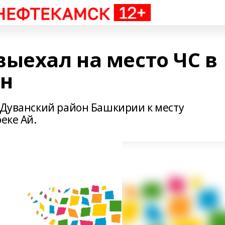
ыехал на место ЧС в
он
в Дуванский район Башкирии к месту
еке Ай.