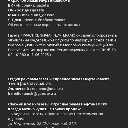
«Красное знамя
Нефтекамск
» в
ВК -
vk.com/kz_gazeta
ОК -
ok.ru/kzgazeta
MAKC -
max.ru/kz_gazeta
Я.Дзен -
dzen.ru/neftekamskkz
Об использовании персональных данных
Газета «КРАСНОЕ ЗНАМЯ НЕФТЕКАМСК» зарегистрирована в
Управлении Федеральной службы по надзору в сфере связи,
информационных технологий и массовых коммуникаций по
Республике Башкортостан. Регистрационный номер ПИ № ТУ
02 - 01880 от 11.06.2025 г.
Отдел рекламы газеты «Красное знамя Нефтекамск»
Тел. 8 (34783) 7-45-35.
Эл. почта:
kzreklama@mail.ru
kzneftekamsk@yandex.ru
Свежий номер газеты «Красное знамя Нефтекамск»
всегда можно купить в точках продаж:
- в редакции газеты «Красное знамя Нефтекамск» по
адресам:
ул. Нефтяников, 22 (2-й этаж, каб. 214),