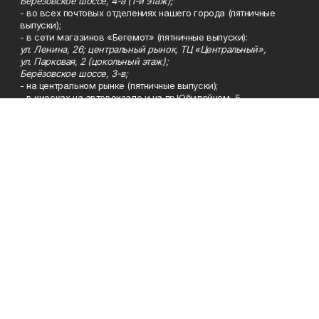
Берёзовское шоссе, 4-а (1-й этаж);
- во всех почтовых отделениях нашего города (пятничные
выпуски);
- в сети магазинов «Бегемот» (пятничные выпуски):
ул. Ленина, 26; центральный рынок, ТЦ «Центральный»,
ул. Парковая, 2 (цокольный этаж);
Берёзовское шоссе, 3-в;
- на центральном рынке (пятничные выпуски);
- в киосках на автовокзале и на пр.Юбилейном, 5.
Телефон
Тел. 8 (34783) 7-42-62.
Эл. почта
kzgazeta@mail.ru
Адрес
Адрес редакции: 452688, Республика Башкортостан, г.
Нефтекамск, Берёзовское шоссе, 4-а, 3-й этаж.
Рекламная служба
Тел. 8 (34783) 7-45-35.
Редакция
Тел. 8 (34783) 7-42-72, 7-42-92..
Приемная
Тел. 8 (34783) 7-42-82.