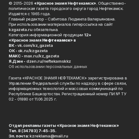
© 2015-2026
«Красное знамя Нефтекамск»
. Общественно-
политическая газета городского округа город Нефтекамск.
Издаётся с 1965 года.
Главный редактор - Сабитова Людмила Валерьяновна.
При использовании материалов гиперссылка на сайт
kzgazeta.ru
обязательна.
Категория информационной продукции
12+
«Красное знамя
Нефтекамск
» в
ВК -
vk.com/kz_gazeta
ОК -
ok.ru/kzgazeta
MAKC -
max.ru/kz_gazeta
Я.Дзен -
dzen.ru/neftekamskkz
Об использовании персональных данных
Газета «КРАСНОЕ ЗНАМЯ НЕФТЕКАМСК» зарегистрирована в
Управлении Федеральной службы по надзору в сфере связи,
информационных технологий и массовых коммуникаций по
Республике Башкортостан. Регистрационный номер ПИ № ТУ
02 - 01880 от 11.06.2025 г.
Отдел рекламы газеты «Красное знамя Нефтекамск»
Тел. 8 (34783) 7-45-35.
Эл. почта:
kzreklama@mail.ru