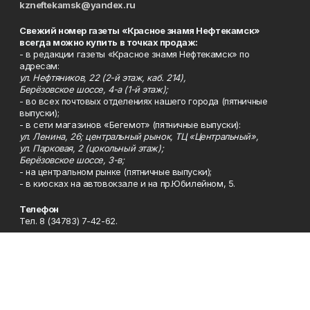
kzneftekamsk@yandex.ru
Свежий номер газеты «Красное знамя Нефтекамск»
всегда можно купить в точках продаж:
- в редакции газеты «Красное знамя Нефтекамск» по
адресам:
ул. Нефтяников, 22 (2-й этаж, каб. 214),
Берёзовское шоссе, 4-а (1-й этаж);
- во всех почтовых отделениях нашего города (пятничные
выпуски);
- в сети магазинов «Бегемот» (пятничные выпуски):
ул. Ленина, 26; центральный рынок, ТЦ «Центральный»,
ул. Парковая, 2 (цокольный этаж);
Берёзовское шоссе, 3-в;
- на центральном рынке (пятничные выпуски);
- в киосках на автовокзале и на пр.Юбилейном, 5.
Телефон
Тел. 8 (34783) 7-42-62.
Эл. почта
kzgazeta@mail.ru
Адрес
Адрес редакции: 452688, Республика Башкортостан, г.
Нефтекамск, Берёзовское шоссе, 4-а, 3-й этаж.