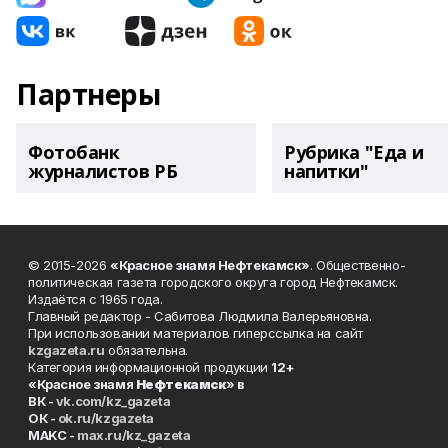
Партнеры
Фотобанк
Рубрика "Еда и
журналистов РБ
напитки"
© 2015-2026
«Красное знамя Нефтекамск»
. Общественно-
политическая газета городского округа город Нефтекамск.
Издаётся с 1965 года.
Главный редактор - Сабитова Людмила Валерьяновна.
При использовании материалов гиперссылка на сайт
kzgazeta.ru
обязательна.
Категория информационной продукции
12+
«Красное знамя
Нефтекамск
» в
ВК -
vk.com/kz_gazeta
ОК -
ok.ru/kzgazeta
MAKC -
max.ru/kz_gazeta