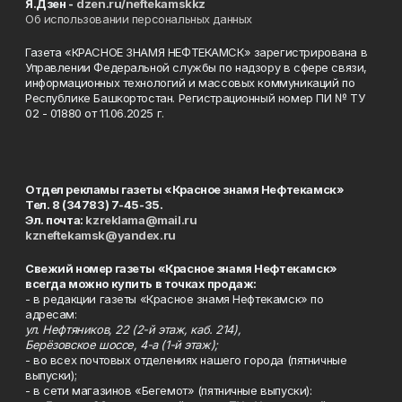
Я.Дзен -
dzen.ru/neftekamskkz
Об использовании персональных данных
Газета «КРАСНОЕ ЗНАМЯ НЕФТЕКАМСК» зарегистрирована в
Управлении Федеральной службы по надзору в сфере связи,
информационных технологий и массовых коммуникаций по
Республике Башкортостан. Регистрационный номер ПИ № ТУ
02 - 01880 от 11.06.2025 г.
Отдел рекламы газеты «Красное знамя Нефтекамск»
Тел. 8 (34783) 7-45-35.
Эл. почта:
kzreklama@mail.ru
kzneftekamsk@yandex.ru
Свежий номер газеты «Красное знамя Нефтекамск»
всегда можно купить в точках продаж:
- в редакции газеты «Красное знамя Нефтекамск» по
адресам:
ул. Нефтяников, 22 (2-й этаж, каб. 214),
Берёзовское шоссе, 4-а (1-й этаж);
- во всех почтовых отделениях нашего города (пятничные
выпуски);
- в сети магазинов «Бегемот» (пятничные выпуски):