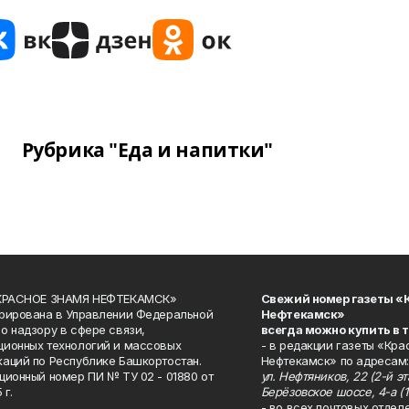
Рубрика "Еда и напитки"
«КРАСНОЕ ЗНАМЯ НЕФТЕКАМСК»
Свежий номер газеты «
рирована в Управлении Федеральной
Нефтекамск»
о надзору в сфере связи,
всегда можно купить в 
ионных технологий и массовых
- в редакции газеты «Кра
аций по Республике Башкортостан.
Нефтекамск» по адресам:
ционный номер ПИ № ТУ 02 - 01880 от
ул. Нефтяников, 22 (2-й эта
 г.
Берёзовское шоссе, 4-а (1
- во всех почтовых отдел