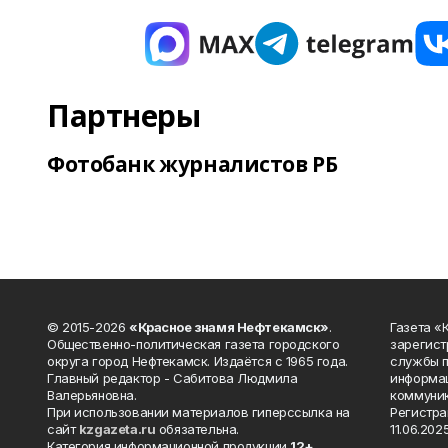
Партнеры
Фотобанк журналистов РБ
© 2015-2026
«Красное знамя Нефтекамск»
.
Газета 
Общественно-политическая газета городского
зарегист
округа город Нефтекамск. Издаётся с 1965 года.
службы п
Главный редактор - Сабитова Людмила
информац
Валерьяновна.
коммуник
При использовании материалов гиперссылка на
Регистра
сайт
kzgazeta.ru
обязательна.
11.06.2025
Категория информационной продукции
12+