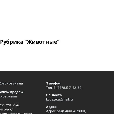
Рубрика "Животные"
Красное знамя
Телефон
Тел. 8 (34783) 7-42-62.
точках продаж:
Эл. почта
сное знамя
kzgazeta@mail.ru
ж, каб. 214),
Адрес
-й этаж);
Адрес редакции: 452688,
ениях нашего города