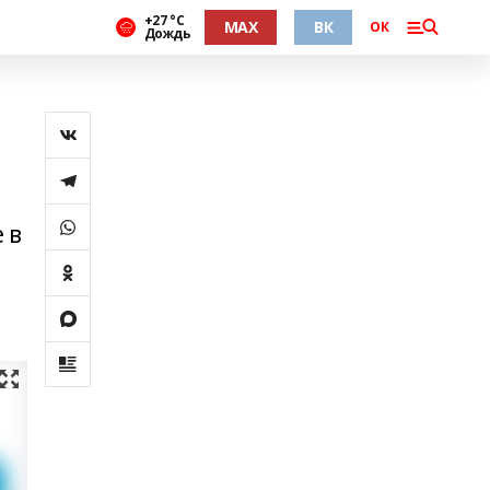
+27 °С
MAX
ВК
ОК
Дождь
 в