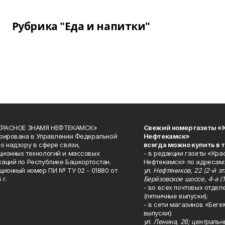
Рубрика "Еда и напитки"
«КРАСНОЕ ЗНАМЯ НЕФТЕКАМСК»
Свежий номер газеты «
рирована в Управлении Федеральной
Нефтекамск»
о надзору в сфере связи,
всегда можно купить в 
ионных технологий и массовых
- в редакции газеты «Кра
аций по Республике Башкортостан.
Нефтекамск» по адресам:
ционный номер ПИ № ТУ 02 - 01880 от
ул. Нефтяников, 22 (2-й эта
 г.
Берёзовское шоссе, 4-а (1
- во всех почтовых отдел
(пятничные выпуски);
- в сети магазинов «Беге
выпуски):
ул. Ленина, 26; централь