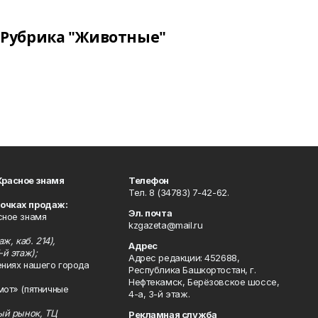
Рубрика "Животные"
Красное знамя
Телефон
Тел. 8 (34783) 7-42-62.
точках продаж:
Эл. почта
сное знамя
kzgazeta@mail.ru
ж, каб. 214),
Адрес
-й этаж);
Адрес редакции: 452688,
ениях нашего города
Республика Башкортостан, г.
Нефтекамск, Берёзовское шоссе,
мот» (пятничные
4-а, 3-й этаж.
ный рынок, ТЦ
Рекламная служба