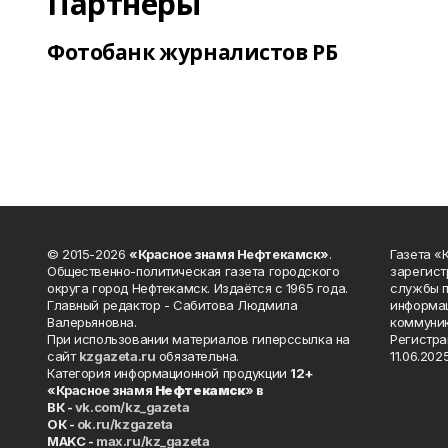
Партнеры
Фотобанк журналистов РБ
© 2015-2026
«Красное знамя Нефтекамск»
.
Газета 
Общественно-политическая газета городского
зарегист
округа город Нефтекамск. Издаётся с 1965 года.
службы п
Главный редактор - Сабитова Людмила
информац
Валерьяновна.
коммуник
При использовании материалов гиперссылка на
Регистра
сайт
kzgazeta.ru
обязательна.
11.06.2025
Категория информационной продукции
12+
«Красное знамя
Нефтекамск
» в
ВК -
vk.com/kz_gazeta
ОК -
ok.ru/kzgazeta
MAKC -
max.ru/kz_gazeta