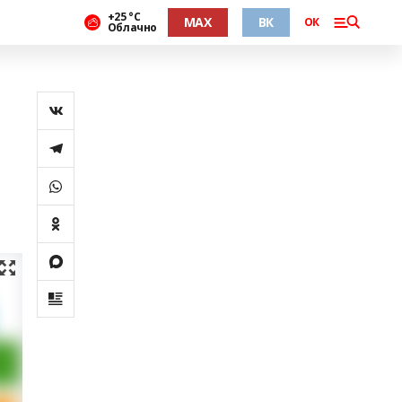
+25 °С
MAX
ВК
ОК
Облачно