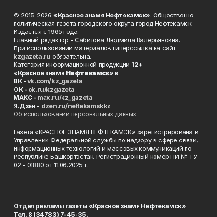
© 2015-2026
«Красное знамя Нефтекамск»
. Общественно-
политическая газета городского округа город Нефтекамск.
Издаётся с 1965 года.
Главный редактор - Сабитова Людмила Валерьяновна.
При использовании материалов гиперссылка на сайт
kzgazeta.ru
обязательна.
Категория информационной продукции
12+
«Красное знамя
Нефтекамск
» в
ВК -
vk.com/kz_gazeta
ОК -
ok.ru/kzgazeta
MAKC -
max.ru/kz_gazeta
Я.Дзен -
dzen.ru/neftekamskkz
Об использовании персональных данных
Газета «КРАСНОЕ ЗНАМЯ НЕФТЕКАМСК» зарегистрирована в
Управлении Федеральной службы по надзору в сфере связи,
информационных технологий и массовых коммуникаций по
Республике Башкортостан. Регистрационный номер ПИ № ТУ
02 - 01880 от 11.06.2025 г.
Отдел рекламы газеты «Красное знамя Нефтекамск»
Тел. 8 (34783) 7-45-35.