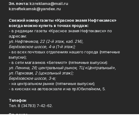
Эл. почта:
kzreklama@mail.ru
kzneftekamsk@yandex.ru
Свежий номер газеты «Красное знамя Нефтекамск»
всегда можно купить в точках продаж:
- в редакции газеты «Красное знамя Нефтекамск» по
адресам:
ул. Нефтяников, 22 (2-й этаж, каб. 214),
Берёзовское шоссе, 4-а (1-й этаж);
- во всех почтовых отделениях нашего города (пятничные
выпуски);
- в сети магазинов «Бегемот» (пятничные выпуски):
ул. Ленина, 26; центральный рынок, ТЦ «Центральный»,
ул. Парковая, 2 (цокольный этаж);
Берёзовское шоссе, 3-в;
- на центральном рынке (пятничные выпуски);
- в киосках на автовокзале и на пр.Юбилейном, 5.
Телефон
Тел. 8 (34783) 7-42-62.
Эл. почта
kzgazeta@mail.ru
Адрес
Адрес редакции: 452688, Республика Башкортостан, г.