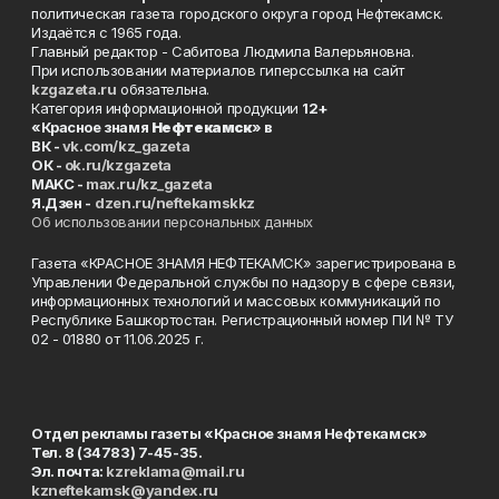
политическая газета городского округа город Нефтекамск.
Издаётся с 1965 года.
Главный редактор - Сабитова Людмила Валерьяновна.
При использовании материалов гиперссылка на сайт
kzgazeta.ru
обязательна.
Категория информационной продукции
12+
«Красное знамя
Нефтекамск
» в
ВК -
vk.com/kz_gazeta
ОК -
ok.ru/kzgazeta
MAKC -
max.ru/kz_gazeta
Я.Дзен -
dzen.ru/neftekamskkz
Об использовании персональных данных
Газета «КРАСНОЕ ЗНАМЯ НЕФТЕКАМСК» зарегистрирована в
Управлении Федеральной службы по надзору в сфере связи,
информационных технологий и массовых коммуникаций по
Республике Башкортостан. Регистрационный номер ПИ № ТУ
02 - 01880 от 11.06.2025 г.
Отдел рекламы газеты «Красное знамя Нефтекамск»
Тел. 8 (34783) 7-45-35.
Эл. почта:
kzreklama@mail.ru
kzneftekamsk@yandex.ru