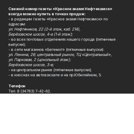
Свежий номер газеты «Красное знамя Нефтекамск»
всегда можно купить в точках продаж:
- в редакции газеты «Красное знамя Нефтекамск» по
адресам:
ул. Нефтяников, 22 (2-й этаж, каб. 214),
Берёзовское шоссе, 4-а (1-й этаж);
- во всех почтовых отделениях нашего города (пятничные
выпуски);
- в сети магазинов «Бегемот» (пятничные выпуски):
ул. Ленина, 26; центральный рынок, ТЦ «Центральный»,
ул. Парковая, 2 (цокольный этаж);
Берёзовское шоссе, 3-в;
- на центральном рынке (пятничные выпуски);
- в киосках на автовокзале и на пр.Юбилейном, 5.
Телефон
Тел. 8 (34783) 7-42-62.
Эл. почта
kzgazeta@mail.ru
Адрес
Адрес редакции: 452688, Республика Башкортостан, г.
Нефтекамск, Берёзовское шоссе, 4-а, 3-й этаж.
Рекламная служба