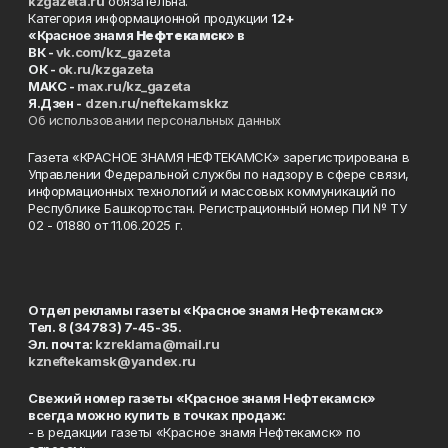
kzgazeta.ru
обязательна.
Категория информационной продукции
12+
«Красное знамя
Нефтекамск
» в
ВК -
vk.com/kz_gazeta
ОК -
ok.ru/kzgazeta
MAKC -
max.ru/kz_gazeta
Я.Дзен -
dzen.ru/neftekamskkz
Об использовании персональных данных
Газета «КРАСНОЕ ЗНАМЯ НЕФТЕКАМСК» зарегистрирована в
Управлении Федеральной службы по надзору в сфере связи,
информационных технологий и массовых коммуникаций по
Республике Башкортостан. Регистрационный номер ПИ № ТУ
02 - 01880 от 11.06.2025 г.
Отдел рекламы газеты «Красное знамя Нефтекамск»
Тел. 8 (34783) 7-45-35.
Эл. почта:
kzreklama@mail.ru
kzneftekamsk@yandex.ru
Свежий номер газеты «Красное знамя Нефтекамск»
всегда можно купить в точках продаж:
- в редакции газеты «Красное знамя Нефтекамск» по