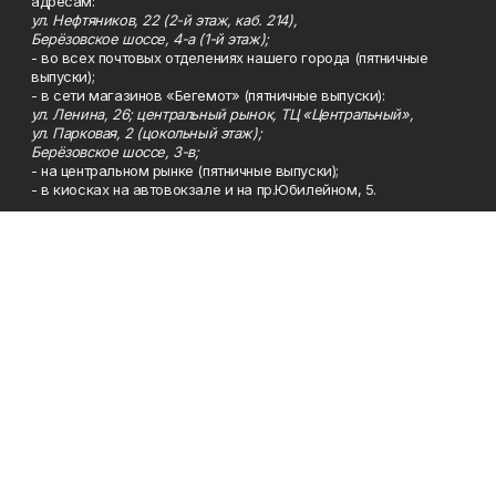
адресам:
ул. Нефтяников, 22 (2-й этаж, каб. 214),
Берёзовское шоссе, 4-а (1-й этаж);
- во всех почтовых отделениях нашего города (пятничные
выпуски);
- в сети магазинов «Бегемот» (пятничные выпуски):
ул. Ленина, 26; центральный рынок, ТЦ «Центральный»,
ул. Парковая, 2 (цокольный этаж);
Берёзовское шоссе, 3-в;
- на центральном рынке (пятничные выпуски);
- в киосках на автовокзале и на пр.Юбилейном, 5.
Телефон
Тел. 8 (34783) 7-42-62.
Эл. почта
kzgazeta@mail.ru
Адрес
Адрес редакции: 452688, Республика Башкортостан, г.
Нефтекамск, Берёзовское шоссе, 4-а, 3-й этаж.
Рекламная служба
Тел. 8 (34783) 7-45-35.
Редакция
Тел. 8 (34783) 7-42-72, 7-42-92..