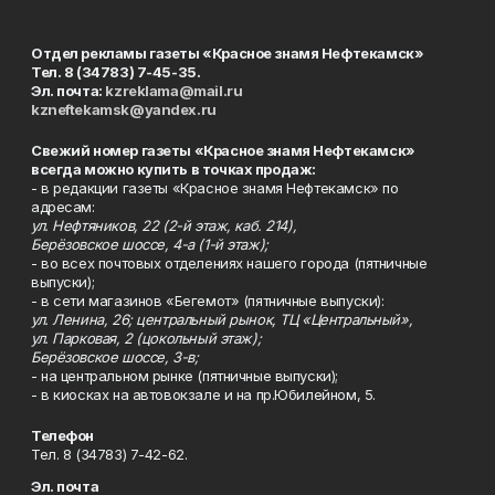
Отдел рекламы газеты «Красное знамя Нефтекамск»
Тел. 8 (34783) 7-45-35.
Эл. почта:
kzreklama@mail.ru
kzneftekamsk@yandex.ru
Свежий номер газеты «Красное знамя Нефтекамск»
всегда можно купить в точках продаж:
- в редакции газеты «Красное знамя Нефтекамск» по
адресам:
ул. Нефтяников, 22 (2-й этаж, каб. 214),
Берёзовское шоссе, 4-а (1-й этаж);
- во всех почтовых отделениях нашего города (пятничные
выпуски);
- в сети магазинов «Бегемот» (пятничные выпуски):
ул. Ленина, 26; центральный рынок, ТЦ «Центральный»,
ул. Парковая, 2 (цокольный этаж);
Берёзовское шоссе, 3-в;
- на центральном рынке (пятничные выпуски);
- в киосках на автовокзале и на пр.Юбилейном, 5.
Телефон
Тел. 8 (34783) 7-42-62.
Эл. почта