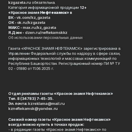
kzgazeta.ru
обязательна.
Категория информационной продукции
12+
«Красное знамя
Нефтекамск
» в
ВК -
vk.com/kz_gazeta
ОК -
ok.ru/kzgazeta
MAKC -
max.ru/kz_gazeta
Я.Дзен -
dzen.ru/neftekamskkz
Об использовании персональных данных
Газета «КРАСНОЕ ЗНАМЯ НЕФТЕКАМСК» зарегистрирована в
Управлении Федеральной службы по надзору в сфере связи,
информационных технологий и массовых коммуникаций по
Республике Башкортостан. Регистрационный номер ПИ № ТУ
02 - 01880 от 11.06.2025 г.
Отдел рекламы газеты «Красное знамя Нефтекамск»
Тел. 8 (34783) 7-45-35.
Эл. почта:
kzreklama@mail.ru
kzneftekamsk@yandex.ru
Свежий номер газеты «Красное знамя Нефтекамск»
всегда можно купить в точках продаж:
- в редакции газеты «Красное знамя Нефтекамск» по