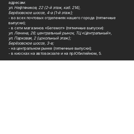
адресам:
ул. Нефтяников, 22 (2-й этаж, каб. 214),
Берёзовское шоссе, 4-а (1-й этаж);
- во всех почтовых отделениях нашего города (пятничные
выпуски);
- в сети магазинов «Бегемот» (пятничные выпуски):
ул. Ленина, 26; центральный рынок, ТЦ «Центральный»,
ул. Парковая, 2 (цокольный этаж);
Берёзовское шоссе, 3-в;
- на центральном рынке (пятничные выпуски);
- в киосках на автовокзале и на пр.Юбилейном, 5.
Телефон
Тел. 8 (34783) 7-42-62.
Эл. почта
kzgazeta@mail.ru
Адрес
Адрес редакции: 452688, Республика Башкортостан, г.
Нефтекамск, Берёзовское шоссе, 4-а, 3-й этаж.
Рекламная служба
Тел. 8 (34783) 7-45-35.
Редакция
Тел. 8 (34783) 7-42-72, 7-42-92..