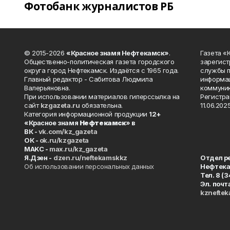
Фотобанк журналистов РБ
© 2015-2026
«Красное знамя Нефтекамск»
.
Газета 
Общественно-политическая газета городского
зарегист
округа город Нефтекамск. Издаётся с 1965 года.
службы п
Главный редактор - Сабитова Людмила
информац
Валерьяновна.
коммуник
При использовании материалов гиперссылка на
Регистра
сайт
kzgazeta.ru
обязательна.
11.06.2025
Категория информационной продукции
12+
«Красное знамя
Нефтекамск
» в
ВК -
vk.com/kz_gazeta
ОК -
ok.ru/kzgazeta
MAKC -
max.ru/kz_gazeta
Я.Дзен -
dzen.ru/neftekamskkz
Отдел р
Об использовании персональных данных
Нефтек
Тел. 8 (
Эл. почт
kznefte