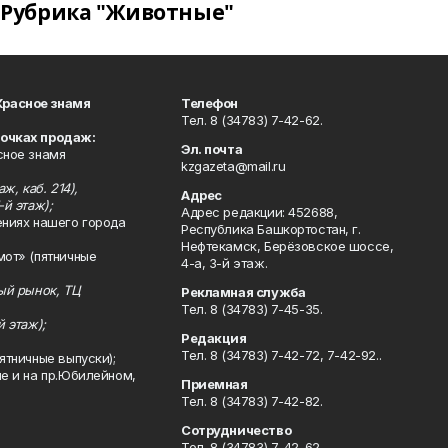
Рубрика "Животные"
Красное знамя
Телефон
Тел. 8 (34783) 7-42-62.
точках продаж:
Эл. почта
сное знамя
kzgazeta@mail.ru
ж, каб. 214),
Адрес
-й этаж);
Адрес редакции: 452688,
ениях нашего города
Республика Башкортостан, г.
Нефтекамск, Берёзовское шоссе,
мот» (пятничные
4-а, 3-й этаж.
ный рынок, ТЦ
Рекламная служба
Тел. 8 (34783) 7-45-35.
й этаж);
Редакция
Тел. 8 (34783) 7-42-72, 7-42-92..
ятничные выпуски);
ле и на пр.Юбилейном,
Приемная
Тел. 8 (34783) 7-42-82.
Сотрудничество
Тел. 8 (34783) 7-42-62.