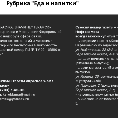
Рубрика "Еда и напитки"
«КРАСНОЕ ЗНАМЯ НЕФТЕКАМСК»
Свежий номер газеты «
рирована в Управлении Федеральной
Нефтекамск»
о надзору в сфере связи,
всегда можно купить в 
ионных технологий и массовых
- в редакции газеты «Кра
аций по Республике Башкортостан.
Нефтекамск» по адресам:
ционный номер ПИ № ТУ 02 - 01880 от
ул. Нефтяников, 22 (2-й эта
 г.
Берёзовское шоссе, 4-а (1
- во всех почтовых отдел
(пятничные выпуски);
- в сети магазинов «Беге
выпуски):
ул. Ленина, 26; централь
екламы газеты «Красное знамя
«Центральный»,
амск»
ул. Парковая, 2 (цокольны
34783) 7-45-35.
Берёзовское шоссе, 3-в;
а:
kzreklama@mail.ru
- на центральном рынке (п
kamsk@yandex.ru
- в киосках на автовокза
5.