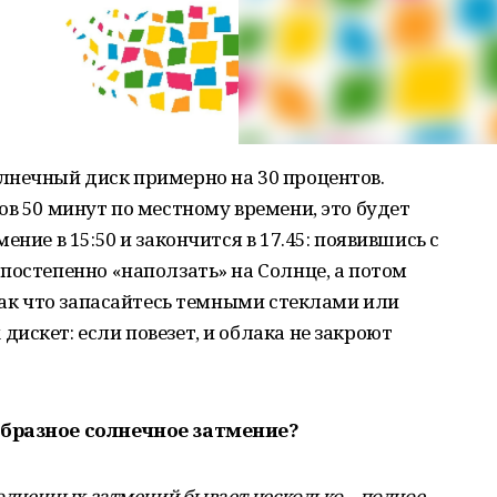
лнечный диск примерно на 30 процентов.
ов 50 минут по местному времени, это будет
ние в 15:50 и закончится в 17.45: появившись с
постепенно «наползать» на Солнце, а потом
 Так что запасайтесь темными стеклами или
искет: если повезет, и облака не закроют
образное солнечное затмение?
солнечных затмений бывает несколько – полное,