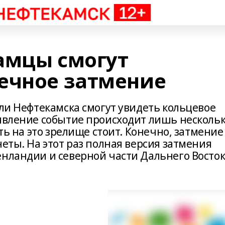
амцы смогут
ечное затмение
ели Нефтекамска смогут увидеть кольцевое
 явление событие происходит лишь несколь
еть на это зрелище стоит. Конечно, затмение
неты. На этот раз полная версия затмения
енландии и северной части Дальнего Восто