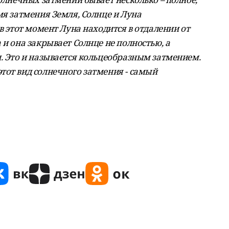
мя затмения Земля, Солнце и Луна
в этот момент Луна находится в отдалении от
 и она закрывает Солнце не полностью, а
л. Это и называется кольцеобразным затмением.
тот вид солнечного затмения - самый