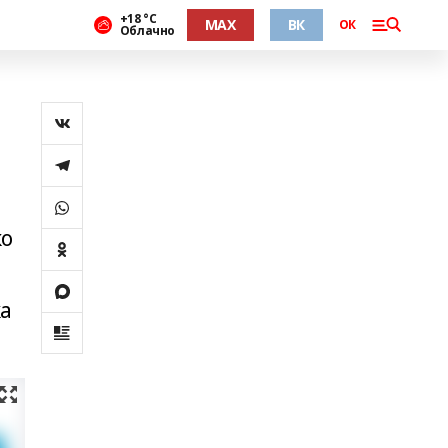
+18 °С
MAX
ВК
ОК
Облачно
ко
ка