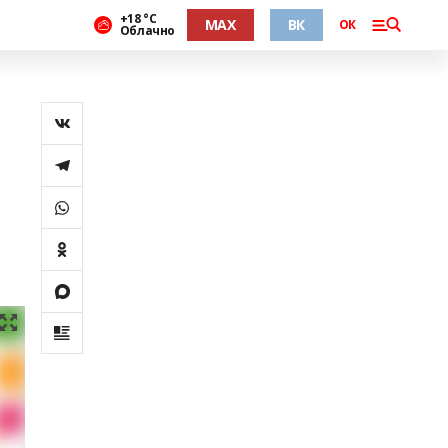
+18 °С
MAX
ВК
ОК
Облачно