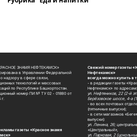
Рубрика "Еда и напитки"
«КРАСНОЕ ЗНАМЯ НЕФТЕКАМСК»
Свежий номер газеты «
рирована в Управлении Федеральной
Нефтекамск»
о надзору в сфере связи,
всегда можно купить в 
ионных технологий и массовых
- в редакции газеты «Кра
аций по Республике Башкортостан.
Нефтекамск» по адресам:
ционный номер ПИ № ТУ 02 - 01880 от
ул. Нефтяников, 22 (2-й эта
 г.
Берёзовское шоссе, 4-а (1
- во всех почтовых отдел
(пятничные выпуски);
- в сети магазинов «Беге
выпуски):
ул. Ленина, 26; централь
екламы газеты «Красное знамя
«Центральный»,
амск»
ул. Парковая, 2 (цокольны