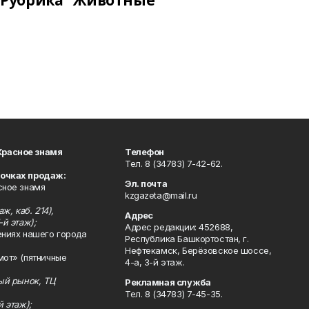
Рубрика "Животные"
Красное знамя
Телефон
Тел. 8 (34783) 7-42-62.
точках продаж:
Эл. почта
сное знамя
kzgazeta@mail.ru
ж, каб. 214),
Адрес
-й этаж);
Адрес редакции: 452688,
ениях нашего города
Республика Башкортостан, г.
Нефтекамск, Берёзовское шоссе,
мот» (пятничные
4-а, 3-й этаж.
ный рынок, ТЦ
Рекламная служба
Тел. 8 (34783) 7-45-35.
й этаж);