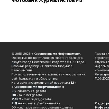
Фотобанк журналистов РБ
© 2015-2026
«Красное знамя Нефтекамск»
.
Газета 
Общественно-политическая газета городского
зарегист
округа город Нефтекамск. Издаётся с 1965 года.
службы п
Главный редактор - Сабитова Людмила
информац
Валерьяновна.
коммуник
При использовании материалов гиперссылка на
Регистра
сайт
kzgazeta.ru
обязательна.
11.06.2025
Категория информационной продукции
12+
«Красное знамя
Нефтекамск
» в
ВК -
vk.com/kz_gazeta
ОК -
ok.ru/kzgazeta
MAKC -
max.ru/kz_gazeta
Я.Дзен -
dzen.ru/neftekamskkz
Отдел р
Об использовании персональных данных
Нефтек