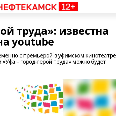
рой труда»: известна
на youtube
ременно с премьерой в уфимском кинотеатре
«Уфа – город-герой труда» можно будет