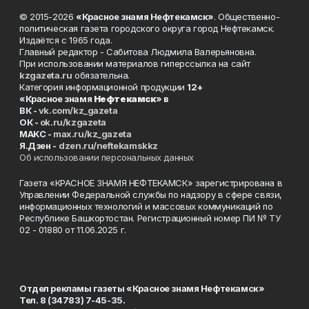
© 2015-2026
«Красное знамя Нефтекамск»
. Общественно-
политическая газета городского округа город Нефтекамск.
Издаётся с 1965 года.
Главный редактор - Сабитова Людмила Валерьяновна.
При использовании материалов гиперссылка на сайт
kzgazeta.ru
обязательна.
Категория информационной продукции
12+
«Красное знамя
Нефтекамск
» в
ВК -
vk.com/kz_gazeta
ОК -
ok.ru/kzgazeta
MAKC -
max.ru/kz_gazeta
Я.Дзен -
dzen.ru/neftekamskkz
Об использовании персональных данных
Газета «КРАСНОЕ ЗНАМЯ НЕФТЕКАМСК» зарегистрирована в
Управлении Федеральной службы по надзору в сфере связи,
информационных технологий и массовых коммуникаций по
Республике Башкортостан. Регистрационный номер ПИ № ТУ
02 - 01880 от 11.06.2025 г.
Отдел рекламы газеты «Красное знамя Нефтекамск»
Тел. 8 (34783) 7-45-35.