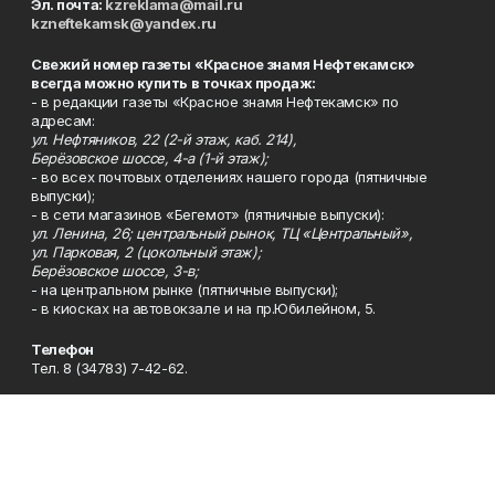
Эл. почта:
kzreklama@mail.ru
kzneftekamsk@yandex.ru
Свежий номер газеты «Красное знамя Нефтекамск»
всегда можно купить в точках продаж:
- в редакции газеты «Красное знамя Нефтекамск» по
адресам:
ул. Нефтяников, 22 (2-й этаж, каб. 214),
Берёзовское шоссе, 4-а (1-й этаж);
- во всех почтовых отделениях нашего города (пятничные
выпуски);
- в сети магазинов «Бегемот» (пятничные выпуски):
ул. Ленина, 26; центральный рынок, ТЦ «Центральный»,
ул. Парковая, 2 (цокольный этаж);
Берёзовское шоссе, 3-в;
- на центральном рынке (пятничные выпуски);
- в киосках на автовокзале и на пр.Юбилейном, 5.
Телефон
Тел. 8 (34783) 7-42-62.
Эл. почта
kzgazeta@mail.ru
Адрес
Адрес редакции: 452688, Республика Башкортостан, г.
Нефтекамск, Берёзовское шоссе, 4-а, 3-й этаж.