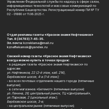
Управлении Федеральной службы по надзору в сфере связи,
информационных технологий и массовых коммуникаций по
Республике Башкортостан. Регистрационный номер ПИ № ТУ
02 - 01880 от 11.06.2025 г.
Отдел рекламы газеты «Красное знамя Нефтекамск»
Тел. 8 (34783) 7-45-35.
Эл. почта:
kzreklama@mail.ru
kzneftekamsk@yandex.ru
Свежий номер газеты «Красное знамя Нефтекамск»
всегда можно купить в точках продаж:
- в редакции газеты «Красное знамя Нефтекамск» по
адресам:
ул. Нефтяников, 22 (2-й этаж, каб. 214),
Берёзовское шоссе, 4-а (1-й этаж);
- во всех почтовых отделениях нашего города (пятничные
выпуски);
- в сети магазинов «Бегемот» (пятничные выпуски):
ул. Ленина, 26; центральный рынок, ТЦ «Центральный»,
ул. Парковая, 2 (цокольный этаж);
Берёзовское шоссе, 3-в;
- на центральном рынке (пятничные выпуски);