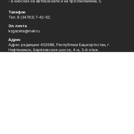
- в киосках на автовокзале и на пр.Юбилейном, 5.
Телефон
Тел. 8 (34783) 7-42-62.
Эл. почта
kzgazeta@mail.ru
Адрес
Адрес редакции: 452688, Республика Башкортостан, г.
Нефтекамск, Берёзовское шоссе, 4-а, 3-й этаж.
Рекламная служба
Тел. 8 (34783) 7-45-35.
Редакция
Тел. 8 (34783) 7-42-72, 7-42-92..
Приемная
Тел. 8 (34783) 7-42-82.
Сотрудничество
Тел. 8 (34783) 7-42-62.
Отдел кадров
Тел. 8 (34783) 7-42-92.