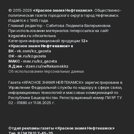
© 2015-2026
«Красное знамя Нефтекамск»
. Общественно-
политическая газета городского округа город Нефтекамск.
Издаётся с 1965 года.
Главный редактор - Сабитова Людмила Валерьяновна.
При использовании материалов гиперссылка на сайт
kzgazeta.ru
обязательна.
Категория информационной продукции
12+
«Красное знамя
Нефтекамск
» в
ВК -
vk.com/kz_gazeta
ОК -
ok.ru/kzgazeta
MAKC -
max.ru/kz_gazeta
Я.Дзен -
dzen.ru/neftekamskkz
Об использовании персональных данных
Газета «КРАСНОЕ ЗНАМЯ НЕФТЕКАМСК» зарегистрирована в
Управлении Федеральной службы по надзору в сфере связи,
информационных технологий и массовых коммуникаций по
Республике Башкортостан. Регистрационный номер ПИ № ТУ
02 - 01880 от 11.06.2025 г.
Отдел рекламы газеты «Красное знамя Нефтекамск»
Тел. 8 (34783) 7-45-35.