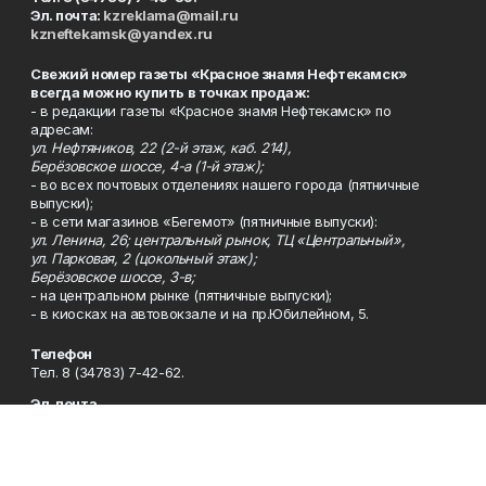
Эл. почта:
kzreklama@mail.ru
kzneftekamsk@yandex.ru
Свежий номер газеты «Красное знамя Нефтекамск»
всегда можно купить в точках продаж:
- в редакции газеты «Красное знамя Нефтекамск» по
адресам:
ул. Нефтяников, 22 (2-й этаж, каб. 214),
Берёзовское шоссе, 4-а (1-й этаж);
- во всех почтовых отделениях нашего города (пятничные
выпуски);
- в сети магазинов «Бегемот» (пятничные выпуски):
ул. Ленина, 26; центральный рынок, ТЦ «Центральный»,
ул. Парковая, 2 (цокольный этаж);
Берёзовское шоссе, 3-в;
- на центральном рынке (пятничные выпуски);
- в киосках на автовокзале и на пр.Юбилейном, 5.
Телефон
Тел. 8 (34783) 7-42-62.
Эл. почта
kzgazeta@mail.ru
Адрес
Адрес редакции: 452688, Республика Башкортостан, г.