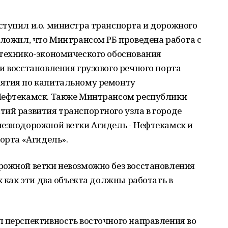
ступил и.о. министра транспорта и дорожного
оложил, что Минтрансом РБ проведена работа с
 технико-экономического обоснования
и восстановления грузового речного порта
иятия по капитальному ремонту
Нефтекамск. Также Минтрансом республики
ий развития транспортного узла в городе
лезнодорожной ветки Агидель - Нефтекамск и
орта «Агидель».
рожной ветки невозможно без восстановления
к как эти два объекта должны работать в
 перспективность восточного направления во