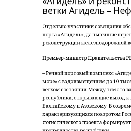
«Агидель» и рекон
ветки Агидель – Не
Отдельно участники совещания обс
порта «Агидель», дальнейшие персп
реконструкции железнодорожной ве
Премьер-министр Правительства РБ
– Речной портовый комплекс «Агид
море» с водоизмещением до 10 тысяч
ветхом состоянии. Между тем это ва
республики, открывающие выход к 
Балтийскому и Азовскому. В соврем
характеризующихся поворотом Росс
логистического проекта формируе
преимущества республики.