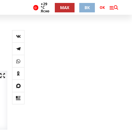
+29
MAX
ВК
°С
ОК
Ясно