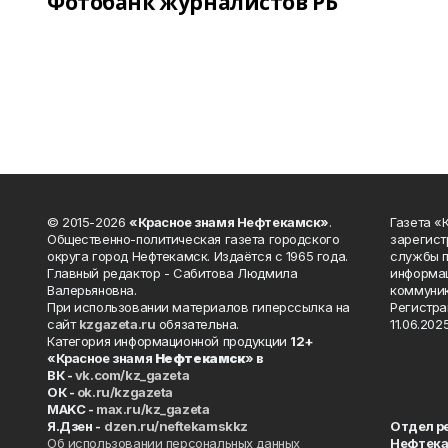
Фотобанк журналистов РБ
© 2015-2026
«Красное знамя Нефтекамск»
.
Газета 
Общественно-политическая газета городского
зарегист
округа город Нефтекамск. Издаётся с 1965 года.
службы п
Главный редактор - Сабитова Людмила
информац
Валерьяновна.
коммуник
При использовании материалов гиперссылка на
Регистра
сайт
kzgazeta.ru
обязательна.
11.06.2025
Категория информационной продукции
12+
«Красное знамя
Нефтекамск
» в
ВК -
vk.com/kz_gazeta
ОК -
ok.ru/kzgazeta
MAKC -
max.ru/kz_gazeta
Я.Дзен -
dzen.ru/neftekamskkz
Отдел р
Об использовании персональных данных
Нефтек