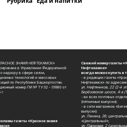
Рубрика "Еда и напитки"
«КРАСНОЕ ЗНАМЯ НЕФТЕКАМСК»
Свежий номер газеты «
рирована в Управлении Федеральной
Нефтекамск»
о надзору в сфере связи,
всегда можно купить в 
ионных технологий и массовых
- в редакции газеты «Кра
аций по Республике Башкортостан.
Нефтекамск» по адресам:
ционный номер ПИ № ТУ 02 - 01880 от
ул. Нефтяников, 22 (2-й эта
 г.
Берёзовское шоссе, 4-а (1
- во всех почтовых отдел
(пятничные выпуски);
- в сети магазинов «Беге
выпуски):
ул. Ленина, 26; централь
екламы газеты «Красное знамя
«Центральный»,
амск»
ул. Парковая, 2 (цокольны