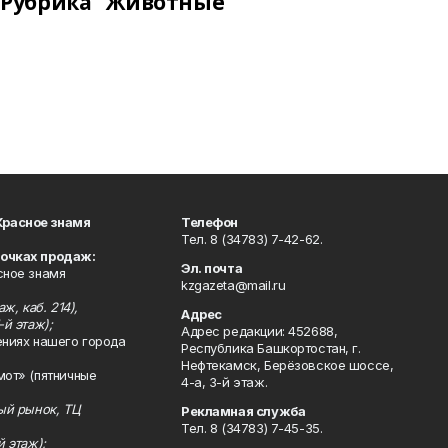
Рубрика "Животные"
Красное знамя
Телефон
Тел. 8 (34783) 7-42-62.
точках продаж:
Эл. почта
сное знамя
kzgazeta@mail.ru
ж, каб. 214),
Адрес
-й этаж);
Адрес редакции: 452688,
ениях нашего города
Республика Башкортостан, г.
Нефтекамск, Берёзовское шоссе,
мот» (пятничные
4-а, 3-й этаж.
ный рынок, ТЦ
Рекламная служба
Тел. 8 (34783) 7-45-35.
й этаж);