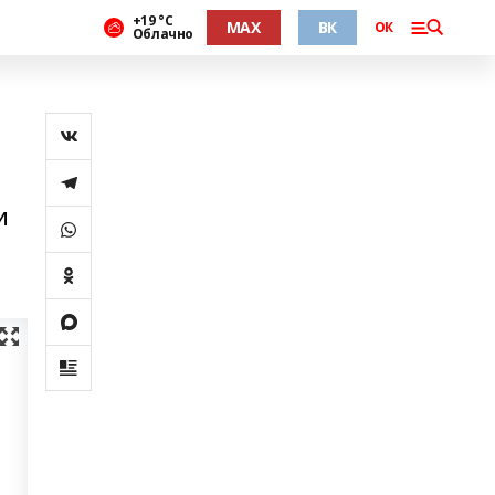
+19 °С
MAX
ВК
ОК
Облачно
и