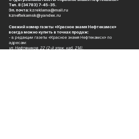
Тел. 8 (34783) 7-45-35.
Эл. почта:
kzreklama@mail.ru
kzneftekamsk@yandex.ru
Свежий номер газеты «Красное знамя Нефтекамск»
всегда можно купить в точках продаж:
- в редакции газеты «Красное знамя Нефтекамск» по
адресам:
ул. Нефтяников, 22 (2-й этаж, каб. 214),
Берёзовское шоссе, 4-а (1-й этаж);
- во всех почтовых отделениях нашего города (пятничные
выпуски);
- в сети магазинов «Бегемот» (пятничные выпуски):
ул. Ленина, 26; центральный рынок, ТЦ «Центральный»,
ул. Парковая, 2 (цокольный этаж);
Берёзовское шоссе, 3-в;
- на центральном рынке (пятничные выпуски);
- в киосках на автовокзале и на пр.Юбилейном, 5.
Телефон
Тел. 8 (34783) 7-42-62.
Эл. почта
kzgazeta@mail.ru
Адрес