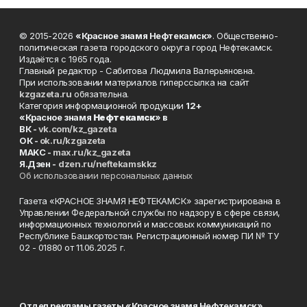
© 2015-2026
«Красное знамя Нефтекамск»
. Общественно-
политическая газета городского округа город Нефтекамск.
Издаётся с 1965 года.
Главный редактор - Сабитова Людмила Валерьяновна.
При использовании материалов гиперссылка на сайт
kzgazeta.ru
обязательна.
Категория информационной продукции
12+
«Красное знамя
Нефтекамск
» в
ВК -
vk.com/kz_gazeta
ОК -
ok.ru/kzgazeta
MAKC -
max.ru/kz_gazeta
Я.Дзен -
dzen.ru/neftekamskkz
Об использовании персональных данных
Газета «КРАСНОЕ ЗНАМЯ НЕФТЕКАМСК» зарегистрирована в
Управлении Федеральной службы по надзору в сфере связи,
информационных технологий и массовых коммуникаций по
Республике Башкортостан. Регистрационный номер ПИ № ТУ
02 - 01880 от 11.06.2025 г.
Отдел рекламы газеты «Красное знамя Нефтекамск»