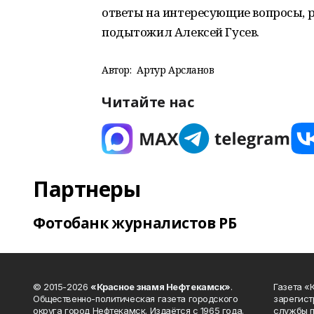
ответы на интересующие вопросы, р
подытожил Алексей Гусев.
Автор:
Артур Арсланов
Читайте нас
Партнеры
Фотобанк журналистов РБ
© 2015-2026
«Красное знамя Нефтекамск»
.
Газета 
Общественно-политическая газета городского
зарегист
округа город Нефтекамск. Издаётся с 1965 года.
службы п