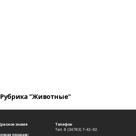
Рубрика "Животные"
Красное знамя
Телефон
Тел. 8 (34783) 7-42-62.
точках продаж: