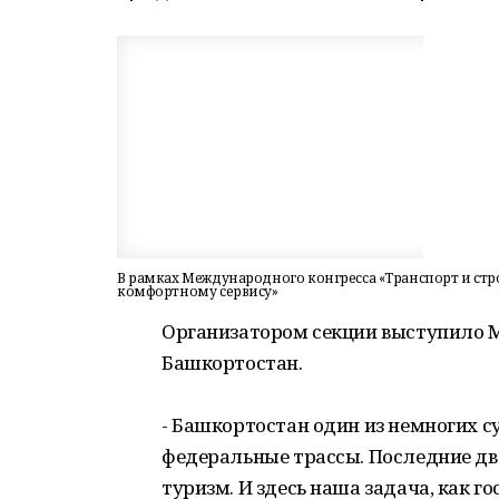
В рамках Международного конгресса «Транспорт и стро
комфортному сервису»
Организатором секции выступило М
Башкортостан.
- Башкортостан один из немногих су
федеральные трассы. Последние два
туризм. И здесь наша задача, как г