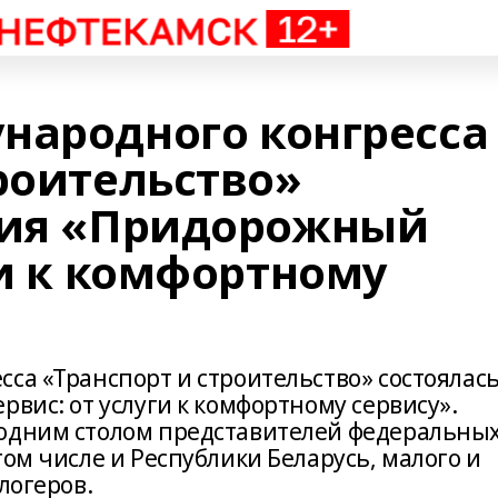
народного конгресса
роительство»
ция «Придорожный
ги к комфортному
са «Транспорт и строительство» состоялас
рвис: от услуги к комфортному сервису».
 одним столом представителей федеральных
том числе и Республики Беларусь, малого и
логеров.