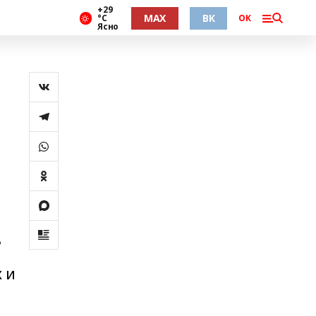
+29
MAX
ВК
°С
ОК
Ясно
ь
 и