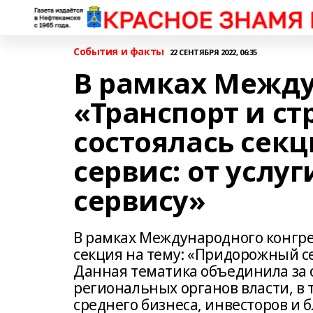
События и факты
22 СЕНТЯБРЯ 2022, 06:35
В рамках Между
«Транспорт и ст
состоялась сек
сервис: от услу
сервису»
В рамках Международного конгрес
секция на тему: «Придорожный се
Данная тематика объединила за
региональных органов власти, в 
среднего бизнеса, инвесторов и б