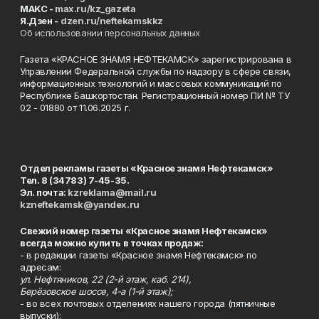
MAKC -
max.ru/kz_gazeta
Я.Дзен -
dzen.ru/neftekamskkz
Об использовании персональных данных
Газета «КРАСНОЕ ЗНАМЯ НЕФТЕКАМСК» зарегистрирована в
Управлении Федеральной службы по надзору в сфере связи,
информационных технологий и массовых коммуникаций по
Республике Башкортостан. Регистрационный номер ПИ № ТУ
02 - 01880 от 11.06.2025 г.
Отдел рекламы газеты «Красное знамя Нефтекамск»
Тел. 8 (34783) 7-45-35.
Эл. почта:
kzreklama@mail.ru
kzneftekamsk@yandex.ru
Свежий номер газеты «Красное знамя Нефтекамск»
всегда можно купить в точках продаж:
- в редакции газеты «Красное знамя Нефтекамск» по
адресам:
ул. Нефтяников, 22 (2-й этаж, каб. 214),
Берёзовское шоссе, 4-а (1-й этаж);
- во всех почтовых отделениях нашего города (пятничные
выпуски);