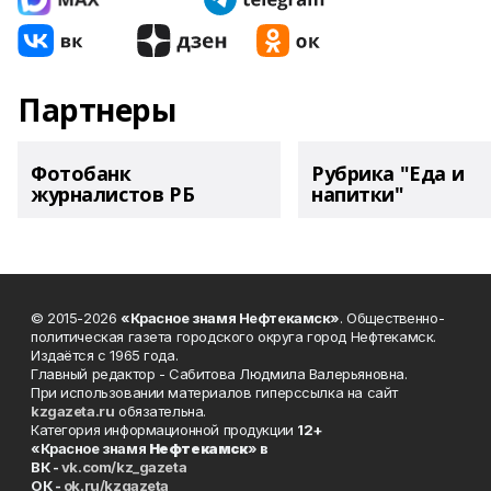
Партнеры
Фотобанк
Рубрика "Еда и
журналистов РБ
напитки"
© 2015-2026
«Красное знамя Нефтекамск»
. Общественно-
политическая газета городского округа город Нефтекамск.
Издаётся с 1965 года.
Главный редактор - Сабитова Людмила Валерьяновна.
При использовании материалов гиперссылка на сайт
kzgazeta.ru
обязательна.
Категория информационной продукции
12+
«Красное знамя
Нефтекамск
» в
ВК -
vk.com/kz_gazeta
ОК -
ok.ru/kzgazeta