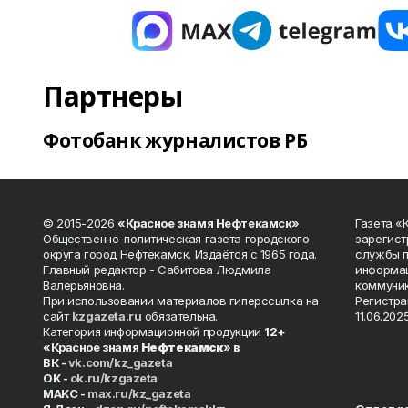
Партнеры
Фотобанк журналистов РБ
© 2015-2026
«Красное знамя Нефтекамск»
.
Газета 
Общественно-политическая газета городского
зарегист
округа город Нефтекамск. Издаётся с 1965 года.
службы п
Главный редактор - Сабитова Людмила
информац
Валерьяновна.
коммуник
При использовании материалов гиперссылка на
Регистра
сайт
kzgazeta.ru
обязательна.
11.06.2025
Категория информационной продукции
12+
«Красное знамя
Нефтекамск
» в
ВК -
vk.com/kz_gazeta
ОК -
ok.ru/kzgazeta
MAKC -
max.ru/kz_gazeta