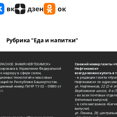
Рубрика "Еда и напитки"
«КРАСНОЕ ЗНАМЯ НЕФТЕКАМСК»
Свежий номер газеты «
рирована в Управлении Федеральной
Нефтекамск»
о надзору в сфере связи,
всегда можно купить в 
ионных технологий и массовых
- в редакции газеты «Кра
аций по Республике Башкортостан.
Нефтекамск» по адресам:
ционный номер ПИ № ТУ 02 - 01880 от
ул. Нефтяников, 22 (2-й эта
 г.
Берёзовское шоссе, 4-а (1
- во всех почтовых отдел
(пятничные выпуски);
- в сети магазинов «Беге
выпуски):
ул. Ленина, 26; централь