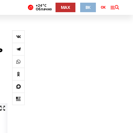
+24 °С
MAX
ВК
ОК
Облачно
ь