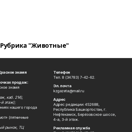
Рубрика "Животные"
Красное знамя
Телефон
Тел. 8 (34783) 7-42-62.
точках продаж:
Эл. почта
сное знамя
kzgazeta@mail.ru
ж, каб. 214),
Адрес
-й этаж);
Адрес редакции: 452688,
ениях нашего города
Республика Башкортостан, г.
Нефтекамск, Берёзовское шоссе,
мот» (пятничные
4-а, 3-й этаж.
ный рынок, ТЦ
Рекламная служба