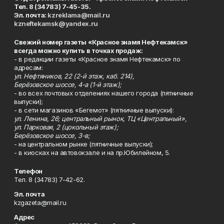
Тел. 8 (34783) 7-45-35.
Эл. почта:
kzreklama@mail.ru
kzneftekamsk@yandex.ru
Свежий номер газеты «Красное знамя Нефтекамск»
всегда можно купить в точках продаж:
- в редакции газеты «Красное знамя Нефтекамск» по
адресам:
ул. Нефтяников, 22 (2-й этаж, каб. 214),
Берёзовское шоссе, 4-а (1-й этаж);
- во всех почтовых отделениях нашего города (пятничные
выпуски);
- в сети магазинов «Бегемот» (пятничные выпуски):
ул. Ленина, 26; центральный рынок, ТЦ «Центральный»,
ул. Парковая, 2 (цокольный этаж);
Берёзовское шоссе, 3-в;
- на центральном рынке (пятничные выпуски);
- в киосках на автовокзале и на пр.Юбилейном, 5.
Телефон
Тел. 8 (34783) 7-42-62.
Эл. почта
kzgazeta@mail.ru
Адрес