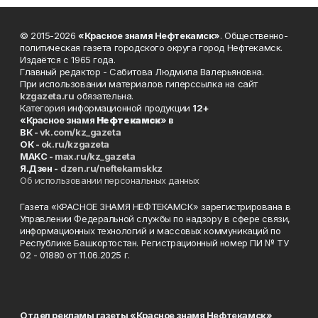
© 2015-2026
«Красное знамя Нефтекамск»
. Общественно-
политическая газета городского округа город Нефтекамск.
Издаётся с 1965 года.
Главный редактор - Сабитова Людмила Валерьяновна.
При использовании материалов гиперссылка на сайт
kzgazeta.ru
обязательна.
Категория информационной продукции
12+
«Красное знамя
Нефтекамск
» в
ВК -
vk.com/kz_gazeta
ОК -
ok.ru/kzgazeta
MAKC -
max.ru/kz_gazeta
Я.Дзен -
dzen.ru/neftekamskkz
Об использовании персональных данных
Газета «КРАСНОЕ ЗНАМЯ НЕФТЕКАМСК» зарегистрирована в
Управлении Федеральной службы по надзору в сфере связи,
информационных технологий и массовых коммуникаций по
Республике Башкортостан. Регистрационный номер ПИ № ТУ
02 - 01880 от 11.06.2025 г.
Отдел рекламы газеты «Красное знамя Нефтекамск»