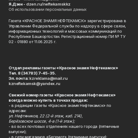
Я.Дзен -
dzen.ru/neftekamskkz
Об использовании персональных данных
Газета «КРАСНОЕ ЗНАМЯ НЕФТЕКАМСК» зарегистрирована в
Управлении Федеральной службы по надзору в сфере связи,
информационных технологий и массовых коммуникаций по
Республике Башкортостан. Регистрационный номер ПИ № ТУ
02 - 01880 от 11.06.2025 г.
Отдел рекламы газеты «Красное знамя Нефтекамск»
Тел. 8 (34783) 7-45-35.
Эл. почта:
kzreklama@mail.ru
kzneftekamsk@yandex.ru
Свежий номер газеты «Красное знамя Нефтекамск»
всегда можно купить в точках продаж:
- в редакции газеты «Красное знамя Нефтекамск» по
адресам:
ул. Нефтяников, 22 (2-й этаж, каб. 214),
Берёзовское шоссе, 4-а (1-й этаж);
- во всех почтовых отделениях нашего города (пятничные
выпуски);
- в сети магазинов «Бегемот» (пятничные выпуски):