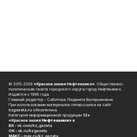
© 2015-2026
«Красное знамя Нефтекамск»
. Общественно-
политическая газета городского округа город Нефтекамск.
Издаётся с 1965 года.
Главный редактор - Сабитова Людмила Валерьяновна.
При использовании материалов гиперссылка на сайт
kzgazeta.ru
обязательна.
Категория информационной продукции
12+
«Красное знамя
Нефтекамск
» в
ВК -
vk.com/kz_gazeta
ОК -
ok.ru/kzgazeta
MAKC -
max.ru/kz_gazeta