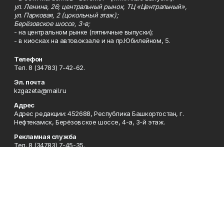
ул. Ленина, 26; центральный рынок, ТЦ «Центральный»,
ул. Парковая, 2 (цокольный этаж);
Берёзовское шоссе, 3-в;
- на центральном рынке (пятничные выпуски);
- в киосках на автовокзале и на пр.Юбилейном, 5.
Телефон
Тел. 8 (34783) 7-42-62.
Эл. почта
kzgazeta@mail.ru
Адрес
Адрес редакции: 452688, Республика Башкортостан, г.
Нефтекамск, Берёзовское шоссе, 4-а, 3-й этаж.
Рекламная служба
Тел. 8 (34783) 7-45-35.
Редакция
Тел. 8 (34783) 7-42-72, 7-42-92..
Приемная
Тел. 8 (34783) 7-42-82.
Сотрудничество
Тел. 8 (34783) 7-42-62.