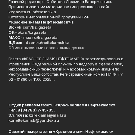
Главный редактор - Сабитова Людмила Валерьяновна.
При использовании материалов гиперссылка на сайт
kzgazeta.ru
обязательна.
Категория информационной продукции
12+
«Красное знамя
Нефтекамск
» в
ВК -
vk.com/kz_gazeta
ОК -
ok.ru/kzgazeta
MAKC -
max.ru/kz_gazeta
Я.Дзен -
dzen.ru/neftekamskkz
Об использовании персональных данных
Газета «КРАСНОЕ ЗНАМЯ НЕФТЕКАМСК» зарегистрирована в
Управлении Федеральной службы по надзору в сфере связи,
информационных технологий и массовых коммуникаций по
Республике Башкортостан. Регистрационный номер ПИ № ТУ
02 - 01880 от 11.06.2025 г.
Отдел рекламы газеты «Красное знамя Нефтекамск»
Тел. 8 (34783) 7-45-35.
Эл. почта:
kzreklama@mail.ru
kzneftekamsk@yandex.ru
Свежий номер газеты «Красное знамя Нефтекамск»