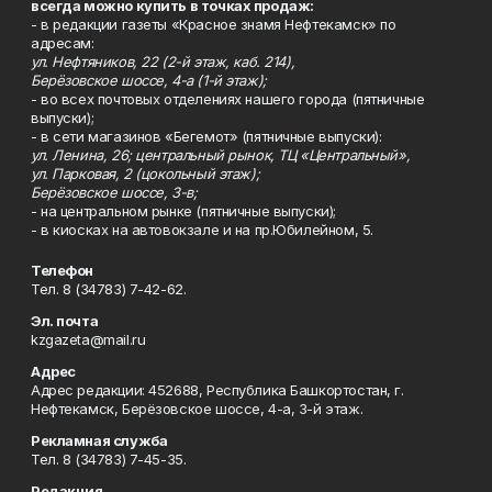
всегда можно купить в точках продаж:
- в редакции газеты «Красное знамя Нефтекамск» по
адресам:
ул. Нефтяников, 22 (2-й этаж, каб. 214),
Берёзовское шоссе, 4-а (1-й этаж);
- во всех почтовых отделениях нашего города (пятничные
выпуски);
- в сети магазинов «Бегемот» (пятничные выпуски):
ул. Ленина, 26; центральный рынок, ТЦ «Центральный»,
ул. Парковая, 2 (цокольный этаж);
Берёзовское шоссе, 3-в;
- на центральном рынке (пятничные выпуски);
- в киосках на автовокзале и на пр.Юбилейном, 5.
Телефон
Тел. 8 (34783) 7-42-62.
Эл. почта
kzgazeta@mail.ru
Адрес
Адрес редакции: 452688, Республика Башкортостан, г.
Нефтекамск, Берёзовское шоссе, 4-а, 3-й этаж.
Рекламная служба
Тел. 8 (34783) 7-45-35.
Редакция