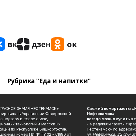
Рубрика "Еда и напитки"
«КРАСНОЕ ЗНАМЯ НЕФТЕКАМСК»
Свежий номер газеты «
рирована в Управлении Федеральной
Нефтекамск»
о надзору в сфере связи,
всегда можно купить в 
ионных технологий и массовых
- в редакции газеты «Кра
аций по Республике Башкортостан.
Нефтекамск» по адресам:
ционный номер ПИ № ТУ 02 - 01880 от
ул. Нефтяников, 22 (2-й эта