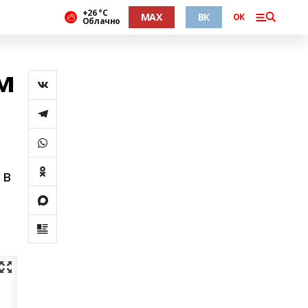
+26 °С
MAX
ВК
ОК
Облачно
м
 в