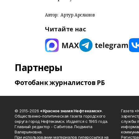
Автор:
Артур Арсланов
Читайте нас
Партнеры
Фотобанк журналистов РБ
© 2015-2026
«Красное знамя Нефтекамск»
.
Газета 
Общественно-политическая газета городского
зарегист
округа город Нефтекамск. Издаётся с 1965 года.
службы п
Главный редактор - Сабитова Людмила
информац
Валерьяновна.
коммуник
При использовании материалов гиперссылка на
Регистра