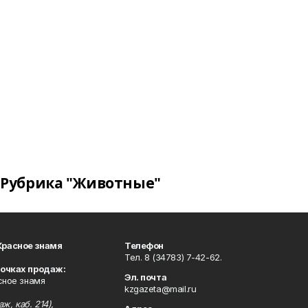
Рубрика "Животные"
Красное знамя
Телефон
Тел. 8 (34783) 7-42-62.
точках продаж:
Эл. почта
сное знамя
kzgazeta@mail.ru
ж, каб. 214),