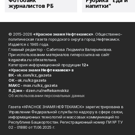
Фотобанк
Рубрика "Еда и
журналистов РБ
напитки"
© 2015-2026
«Красное знамя Нефтекамск»
. Общественно-
политическая газета городского округа город Нефтекамск.
Издаётся с 1965 года.
Главный редактор - Сабитова Людмила Валерьяновна.
При использовании материалов гиперссылка на сайт
kzgazeta.ru
обязательна.
Категория информационной продукции
12+
«Красное знамя
Нефтекамск
» в
ВК -
vk.com/kz_gazeta
ОК -
ok.ru/kzgazeta
MAKC -
max.ru/kz_gazeta
Я.Дзен -
dzen.ru/neftekamskkz
Об использовании персональных данных
Газета «КРАСНОЕ ЗНАМЯ НЕФТЕКАМСК» зарегистрирована в
Управлении Федеральной службы по надзору в сфере связи,
информационных технологий и массовых коммуникаций по
Республике Башкортостан. Регистрационный номер ПИ № ТУ
02 - 01880 от 11.06.2025 г.