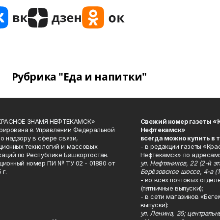
Рубрика "Еда и напитки"
«КРАСНОЕ ЗНАМЯ НЕФТЕКАМСК»
Свежий номер газеты «
рирована в Управлении Федеральной
Нефтекамск»
о надзору в сфере связи,
всегда можно купить в 
ионных технологий и массовых
- в редакции газеты «Кра
аций по Республике Башкортостан.
Нефтекамск» по адресам:
ционный номер ПИ № ТУ 02 - 01880 от
ул. Нефтяников, 22 (2-й эта
 г.
Берёзовское шоссе, 4-а (1
- во всех почтовых отдел
(пятничные выпуски);
- в сети магазинов «Беге
выпуски):
ул. Ленина, 26; централь