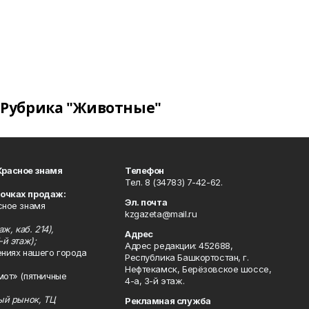
Рубрика "Животные"
Красное знамя
Телефон
Тел. 8 (34783) 7-42-62.
точках продаж:
Эл. почта
сное знамя
kzgazeta@mail.ru
ж, каб. 214),
Адрес
-й этаж);
Адрес редакции: 452688,
ениях нашего города
Республика Башкортостан, г.
Нефтекамск, Берёзовское шоссе,
мот» (пятничные
4-а, 3-й этаж.
ный рынок, ТЦ
Рекламная служба