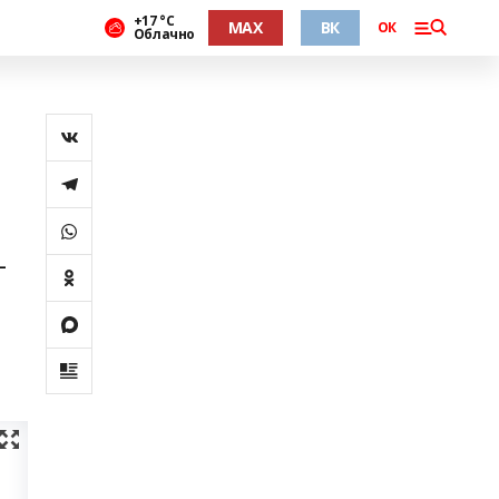
+17 °С
MAX
ВК
ОК
Облачно
-