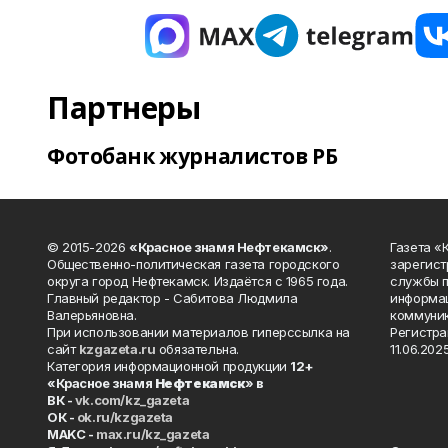
Партнеры
Фотобанк журналистов РБ
© 2015-2026
«Красное знамя Нефтекамск»
.
Газета 
Общественно-политическая газета городского
зарегист
округа город Нефтекамск. Издаётся с 1965 года.
службы п
Главный редактор - Сабитова Людмила
информац
Валерьяновна.
коммуник
При использовании материалов гиперссылка на
Регистра
сайт
kzgazeta.ru
обязательна.
11.06.2025
Категория информационной продукции
12+
«Красное знамя
Нефтекамск
» в
ВК -
vk.com/kz_gazeta
ОК -
ok.ru/kzgazeta
MAKC -
max.ru/kz_gazeta