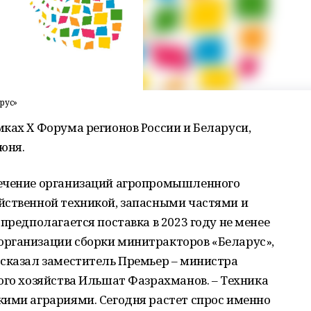
рус»
ках Х Форума регионов России и Беларуси,
июня.
печение организаций агропромышленного
йственной техникой, запасными частями и
предполагается поставка в 2023 году не менее
рганизации сборки минитракторов «Беларус»,
 сказал заместитель Премьер – министра
ого хозяйства Ильшат Фазрахманов. – Техника
кими аграриями. Сегодня растет спрос именно