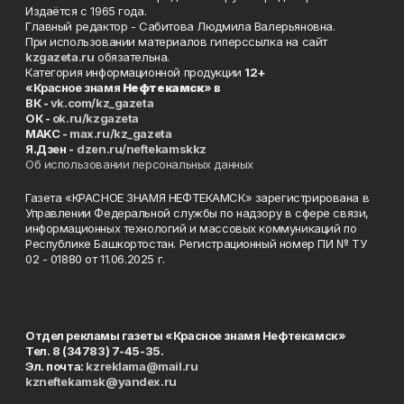
Издаётся с 1965 года.
Главный редактор - Сабитова Людмила Валерьяновна.
При использовании материалов гиперссылка на сайт
kzgazeta.ru
обязательна.
Категория информационной продукции
12+
«Красное знамя
Нефтекамск
» в
ВК -
vk.com/kz_gazeta
ОК -
ok.ru/kzgazeta
MAKC -
max.ru/kz_gazeta
Я.Дзен -
dzen.ru/neftekamskkz
Об использовании персональных данных
Газета «КРАСНОЕ ЗНАМЯ НЕФТЕКАМСК» зарегистрирована в
Управлении Федеральной службы по надзору в сфере связи,
информационных технологий и массовых коммуникаций по
Республике Башкортостан. Регистрационный номер ПИ № ТУ
02 - 01880 от 11.06.2025 г.
Отдел рекламы газеты «Красное знамя Нефтекамск»
Тел. 8 (34783) 7-45-35.
Эл. почта:
kzreklama@mail.ru
kzneftekamsk@yandex.ru