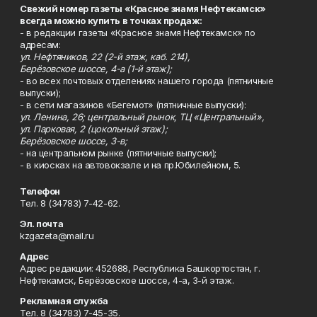
Свежий номер газеты «Красное знамя Нефтекамск»
всегда можно купить в точках продаж:
- в редакции газеты «Красное знамя Нефтекамск» по
адресам:
ул. Нефтяников, 22 (2-й этаж, каб. 214),
Берёзовское шоссе, 4-а (1-й этаж);
- во всех почтовых отделениях нашего города (пятничные
выпуски);
- в сети магазинов «Бегемот» (пятничные выпуски):
ул. Ленина, 26; центральный рынок, ТЦ «Центральный»,
ул. Парковая, 2 (цокольный этаж);
Берёзовское шоссе, 3-в;
- на центральном рынке (пятничные выпуски);
- в киосках на автовокзале и на пр.Юбилейном, 5.
Телефон
Тел. 8 (34783) 7-42-62.
Эл. почта
kzgazeta@mail.ru
Адрес
Адрес редакции: 452688, Республика Башкортостан, г.
Нефтекамск, Берёзовское шоссе, 4-а, 3-й этаж.
Рекламная служба
Тел. 8 (34783) 7-45-35.