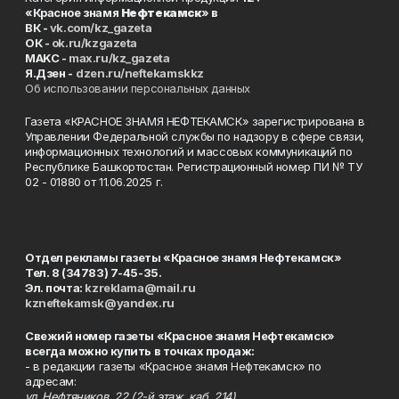
«Красное знамя
Нефтекамск
» в
ВК -
vk.com/kz_gazeta
ОК -
ok.ru/kzgazeta
MAKC -
max.ru/kz_gazeta
Я.Дзен -
dzen.ru/neftekamskkz
Об использовании персональных данных
Газета «КРАСНОЕ ЗНАМЯ НЕФТЕКАМСК» зарегистрирована в
Управлении Федеральной службы по надзору в сфере связи,
информационных технологий и массовых коммуникаций по
Республике Башкортостан. Регистрационный номер ПИ № ТУ
02 - 01880 от 11.06.2025 г.
Отдел рекламы газеты «Красное знамя Нефтекамск»
Тел. 8 (34783) 7-45-35.
Эл. почта:
kzreklama@mail.ru
kzneftekamsk@yandex.ru
Свежий номер газеты «Красное знамя Нефтекамск»
всегда можно купить в точках продаж:
- в редакции газеты «Красное знамя Нефтекамск» по
адресам:
ул. Нефтяников, 22 (2-й этаж, каб. 214),