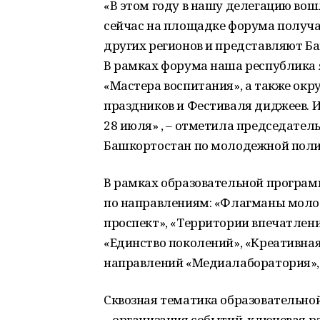
«В этом году в нашу делегацию вош
сейчас на площадке форума получа
других регионов и представляют Б
В рамках форума наша республика 
«Мастера воспитания», а также ок
праздников и Фестиваля диджеев. 
28 июля» , – отметила председател
Башкортостан по молодежной поли
В рамках образовательной програ
по направлениям: «Флагманы моло
проспект», «Территории впечатлени
«Единство поколений», «Креативная
направлений «Медиалаборатория», 
Сквозная тематика образовательно
– организация событий, ключевая р