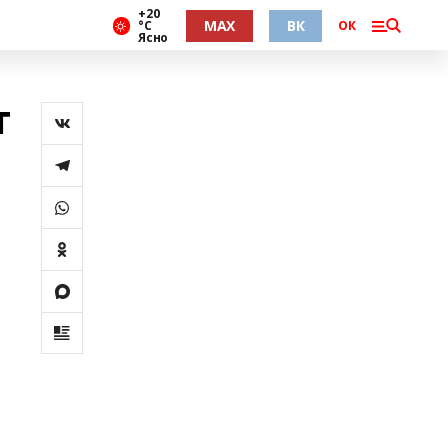
+20
MAX
ВК
°С
ОК
Ясно
т