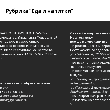
Рубрика "Еда и напитки"
«КРАСНОЕ ЗНАМЯ НЕФТЕКАМСК»
Свежий номер газеты «
рирована в Управлении Федеральной
Нефтекамск»
о надзору в сфере связи,
всегда можно купить в 
ионных технологий и массовых
- в редакции газеты «Кра
аций по Республике Башкортостан.
Нефтекамск» по адресам:
ционный номер ПИ № ТУ 02 - 01880 от
ул. Нефтяников, 22 (2-й эта
 г.
Берёзовское шоссе, 4-а (1
- во всех почтовых отдел
(пятничные выпуски);
- в сети магазинов «Беге
выпуски):
ул. Ленина, 26; централь
екламы газеты «Красное знамя
«Центральный»,
амск»
ул. Парковая, 2 (цокольны
34783) 7-45-35.
Берёзовское шоссе, 3-в;
а:
kzreklama@mail.ru
- на центральном рынке (п
kamsk@yandex.ru
- в киосках на автовокза
5.