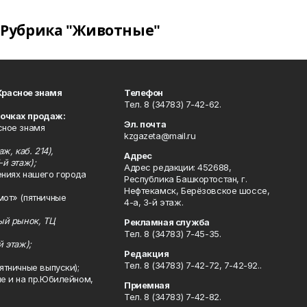
Рубрика "Животные"
Красное знамя
Телефон
Тел. 8 (34783) 7-42-62.
точках продаж:
Эл. почта
сное знамя
kzgazeta@mail.ru
ж, каб. 214),
Адрес
-й этаж);
Адрес редакции: 452688,
ениях нашего города
Республика Башкортостан, г.
Нефтекамск, Берёзовское шоссе,
мот» (пятничные
4-а, 3-й этаж.
ный рынок, ТЦ
Рекламная служба
Тел. 8 (34783) 7-45-35.
й этаж);
Редакция
Тел. 8 (34783) 7-42-72, 7-42-92..
ятничные выпуски);
ле и на пр.Юбилейном,
Приемная
Тел. 8 (34783) 7-42-82.