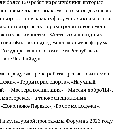
ли более 120 ребят из республики, которые
ют новые знания, знакомятся с молодежью из
ашкортостан в рамках форумных активностей.
является организатором тренинговой смены
ружных активностей – Фестиваля народных
Итоги «iВолги» подведем на закрытии форума
ь Государственного комитета Республики
тике Яна Гайдук.
ммы предусмотрена работа тренинговых смен
дежи», «Территория спорта», «Научный
й», «Мастера воспитания», «Миссия доброТЫ»,
 мастерская», а также специальных
«Поколение Первых», «Голос молодежи».
й и культурной программы Форума в 2023 году
азвиваемая компетенция у участников –