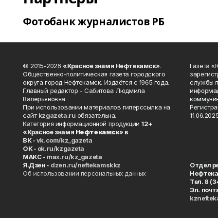
Фотобанк журналистов РБ
© 2015-2026
«Красное знамя Нефтекамск»
.
Газета 
Общественно-политическая газета городского
зарегист
округа город Нефтекамск. Издаётся с 1965 года.
службы п
Главный редактор - Сабитова Людмила
информац
Валерьяновна.
коммуник
При использовании материалов гиперссылка на
Регистра
сайт
kzgazeta.ru
обязательна.
11.06.2025
Категория информационной продукции
12+
«Красное знамя
Нефтекамск
» в
ВК -
vk.com/kz_gazeta
ОК -
ok.ru/kzgazeta
MAKC -
max.ru/kz_gazeta
Я.Дзен -
dzen.ru/neftekamskkz
Отдел р
Об использовании персональных данных
Нефтек
Тел. 8 (
Эл. почт
kznefte