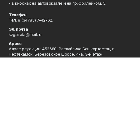
- в киосках на автовокзале и на пр.Юбилейном, 5.
Телефон
Тел. 8 (34783) 7-42-62.
Эл. почта
kzgazeta@mail.ru
Адрес
Адрес редакции: 452688, Республика Башкортостан, г.
Нефтекамск, Берёзовское шоссе, 4-а, 3-й этаж.
Рекламная служба
Тел. 8 (34783) 7-45-35.
Редакция
Тел. 8 (34783) 7-42-72, 7-42-92..
Приемная
Тел. 8 (34783) 7-42-82.
Сотрудничество
Тел. 8 (34783) 7-42-62.
Отдел кадров
Тел. 8 (34783) 7-42-92.