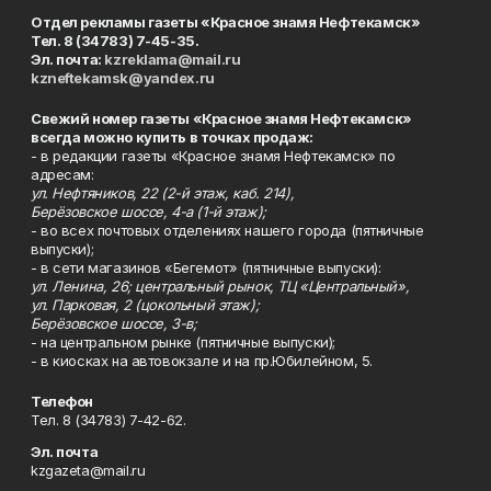
Отдел рекламы газеты «Красное знамя Нефтекамск»
Тел. 8 (34783) 7-45-35.
Эл. почта:
kzreklama@mail.ru
kzneftekamsk@yandex.ru
Свежий номер газеты «Красное знамя Нефтекамск»
всегда можно купить в точках продаж:
- в редакции газеты «Красное знамя Нефтекамск» по
адресам:
ул. Нефтяников, 22 (2-й этаж, каб. 214),
Берёзовское шоссе, 4-а (1-й этаж);
- во всех почтовых отделениях нашего города (пятничные
выпуски);
- в сети магазинов «Бегемот» (пятничные выпуски):
ул. Ленина, 26; центральный рынок, ТЦ «Центральный»,
ул. Парковая, 2 (цокольный этаж);
Берёзовское шоссе, 3-в;
- на центральном рынке (пятничные выпуски);
- в киосках на автовокзале и на пр.Юбилейном, 5.
Телефон
Тел. 8 (34783) 7-42-62.
Эл. почта
kzgazeta@mail.ru