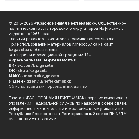
© 2015-2026
«Красное знамя Нефтекамск»
. Общественно-
политическая газета городского округа город Нефтекамск.
Издаётся с 1965 года.
Главный редактор - Сабитова Людмила Валерьяновна.
При использовании материалов гиперссылка на сайт
kzgazeta.ru
обязательна.
Категория информационной продукции
12+
«Красное знамя
Нефтекамск
» в
ВК -
vk.com/kz_gazeta
ОК -
ok.ru/kzgazeta
MAKC -
max.ru/kz_gazeta
Я.Дзен -
dzen.ru/neftekamskkz
Об использовании персональных данных
Газета «КРАСНОЕ ЗНАМЯ НЕФТЕКАМСК» зарегистрирована в
Управлении Федеральной службы по надзору в сфере связи,
информационных технологий и массовых коммуникаций по
Республике Башкортостан. Регистрационный номер ПИ № ТУ
02 - 01880 от 11.06.2025 г.