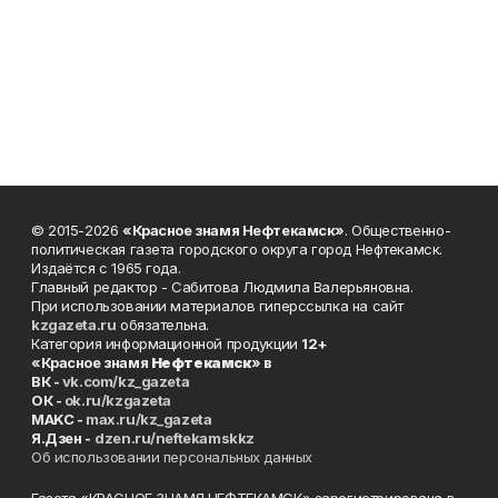
© 2015-2026
«Красное знамя Нефтекамск»
. Общественно-
политическая газета городского округа город Нефтекамск.
Издаётся с 1965 года.
Главный редактор - Сабитова Людмила Валерьяновна.
При использовании материалов гиперссылка на сайт
kzgazeta.ru
обязательна.
Категория информационной продукции
12+
«Красное знамя
Нефтекамск
» в
ВК -
vk.com/kz_gazeta
ОК -
ok.ru/kzgazeta
MAKC -
max.ru/kz_gazeta
Я.Дзен -
dzen.ru/neftekamskkz
Об использовании персональных данных
Газета «КРАСНОЕ ЗНАМЯ НЕФТЕКАМСК» зарегистрирована в