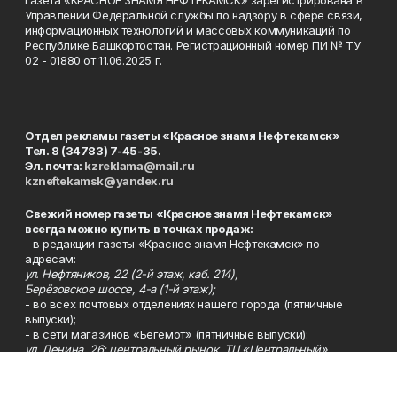
Управлении Федеральной службы по надзору в сфере связи,
информационных технологий и массовых коммуникаций по
Республике Башкортостан. Регистрационный номер ПИ № ТУ
02 - 01880 от 11.06.2025 г.
Отдел рекламы газеты «Красное знамя Нефтекамск»
Тел. 8 (34783) 7-45-35.
Эл. почта:
kzreklama@mail.ru
kzneftekamsk@yandex.ru
Свежий номер газеты «Красное знамя Нефтекамск»
всегда можно купить в точках продаж:
- в редакции газеты «Красное знамя Нефтекамск» по
адресам:
ул. Нефтяников, 22 (2-й этаж, каб. 214),
Берёзовское шоссе, 4-а (1-й этаж);
- во всех почтовых отделениях нашего города (пятничные
выпуски);
- в сети магазинов «Бегемот» (пятничные выпуски):
ул. Ленина, 26; центральный рынок, ТЦ «Центральный»,
ул. Парковая, 2 (цокольный этаж);
Берёзовское шоссе, 3-в;
- на центральном рынке (пятничные выпуски);