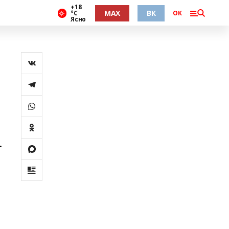
+18
MAX
ВК
°С
ОК
Ясно
.