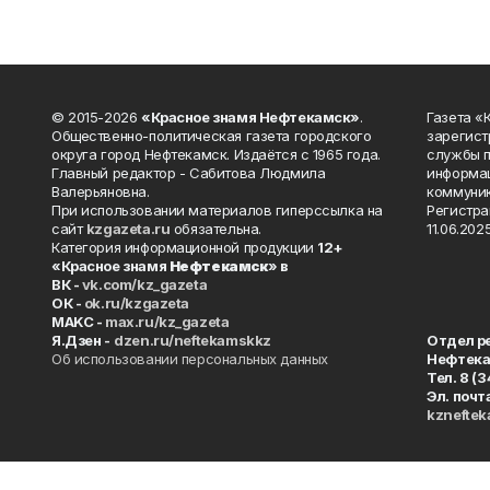
© 2015-2026
«Красное знамя Нефтекамск»
.
Газета 
Общественно-политическая газета городского
зарегист
округа город Нефтекамск. Издаётся с 1965 года.
службы п
Главный редактор - Сабитова Людмила
информац
Валерьяновна.
коммуник
При использовании материалов гиперссылка на
Регистра
сайт
kzgazeta.ru
обязательна.
11.06.2025
Категория информационной продукции
12+
«Красное знамя
Нефтекамск
» в
ВК -
vk.com/kz_gazeta
ОК -
ok.ru/kzgazeta
MAKC -
max.ru/kz_gazeta
Я.Дзен -
dzen.ru/neftekamskkz
Отдел р
Об использовании персональных данных
Нефтек
Тел. 8 (
Эл. почт
kznefte