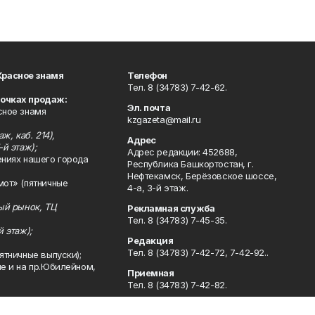
Красное знамя
Телефон
Тел. 8 (34783) 7-42-62.
точках продаж:
Эл. почта
сное знамя
kzgazeta@mail.ru
ж, каб. 214),
Адрес
-й этаж);
Адрес редакции: 452688,
ениях нашего города
Республика Башкортостан, г.
Нефтекамск, Берёзовское шоссе,
мот» (пятничные
4-а, 3-й этаж.
ный рынок, ТЦ
Рекламная служба
Тел. 8 (34783) 7-45-35.
й этаж);
Редакция
Тел. 8 (34783) 7-42-72, 7-42-92..
ятничные выпуски);
ле и на пр.Юбилейном,
Приемная
Тел. 8 (34783) 7-42-82.
Сотрудничество