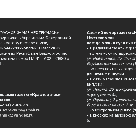
«КРАСНОЕ ЗНАМЯ НЕФТЕКАМСК»
Свежий номер газеты «
рирована в Управлении Федеральной
Нефтекамск»
о надзору в сфере связи,
всегда можно купить в 
ионных технологий и массовых
- в редакции газеты «Кра
аций по Республике Башкортостан.
Нефтекамск» по адресам:
ционный номер ПИ № ТУ 02 - 01880 от
ул. Нефтяников, 22 (2-й эта
 г.
Берёзовское шоссе, 4-а (1
- во всех почтовых отдел
(пятничные выпуски);
- в сети магазинов «Беге
выпуски):
ул. Ленина, 26; централь
екламы газеты «Красное знамя
«Центральный»,
амск»
ул. Парковая, 2 (цокольны
34783) 7-45-35.
Берёзовское шоссе, 3-в;
а:
kzreklama@mail.ru
- на центральном рынке (п
kamsk@yandex.ru
- в киосках на автовокза
5.