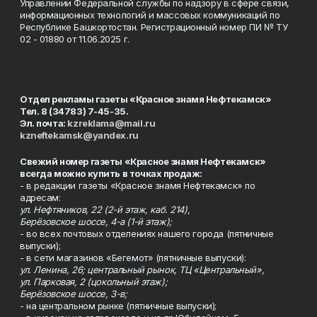
Управлении Федеральной службы по надзору в сфере связи,
информационных технологий и массовых коммуникаций по
Республике Башкортостан. Регистрационный номер ПИ № ТУ
02 - 01880 от 11.06.2025 г.
Отдел рекламы газеты «Красное знамя Нефтекамск»
Тел. 8 (34783) 7-45-35.
Эл. почта:
kzreklama@mail.ru
kzneftekamsk@yandex.ru
Свежий номер газеты «Красное знамя Нефтекамск»
всегда можно купить в точках продаж:
- в редакции газеты «Красное знамя Нефтекамск» по
адресам:
ул. Нефтяников, 22 (2-й этаж, каб. 214),
Берёзовское шоссе, 4-а (1-й этаж);
- во всех почтовых отделениях нашего города (пятничные
выпуски);
- в сети магазинов «Бегемот» (пятничные выпуски):
ул. Ленина, 26; центральный рынок, ТЦ «Центральный»,
ул. Парковая, 2 (цокольный этаж);
Берёзовское шоссе, 3-в;
- на центральном рынке (пятничные выпуски);