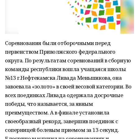
Соревнования были отборочными перед
первенством Приволжского федерального
округа. По результатам соревнований в сборную
команды республики вошла учащаяся школы
№13 г.Нефтекамска Ливада Меньшикова, она
завоевала «золото» в своей весовой категории. Во
всех поединках Ливада одержала досрочные
победы, что называется, за явным
преимуществом. А в финале установила
своеобразный рекорд, завершив поединок с
соперницей болевым приемом за 13 секунд.
Блестяще выступил на соревнованиях и