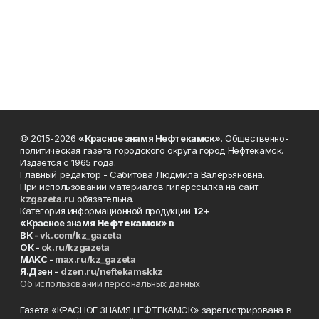
© 2015-2026
«Красное знамя Нефтекамск»
. Общественно-
политическая газета городского округа город Нефтекамск.
Издаётся с 1965 года.
Главный редактор - Сабитова Людмила Валерьяновна.
При использовании материалов гиперссылка на сайт
kzgazeta.ru
обязательна.
Категория информационной продукции
12+
«Красное знамя
Нефтекамск
» в
ВК -
vk.com/kz_gazeta
ОК -
ok.ru/kzgazeta
MAKC -
max.ru/kz_gazeta
Я.Дзен -
dzen.ru/neftekamskkz
Об использовании персональных данных
Газета «КРАСНОЕ ЗНАМЯ НЕФТЕКАМСК» зарегистрирована в