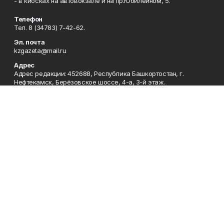
- в киосках на автовокзале и на пр.Юбилейном, 5.
Телефон
Тел. 8 (34783) 7-42-62.
Эл. почта
kzgazeta@mail.ru
Адрес
Адрес редакции: 452688, Республика Башкортостан, г.
Нефтекамск, Берёзовское шоссе, 4-а, 3-й этаж.
Рекламная служба
Тел. 8 (34783) 7-45-35.
Редакция
Тел. 8 (34783) 7-42-72, 7-42-92..
Приемная
Тел. 8 (34783) 7-42-82.
Сотрудничество
Тел. 8 (34783) 7-42-62.
Отдел кадров
Тел. 8 (34783) 7-42-92.