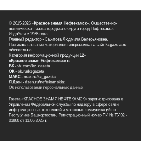
© 2015-2026
«Красное знамя Нефтекамск»
. Общественно-
политическая газета городского округа город Нефтекамск.
Издаётся с 1965 года.
Главный редактор - Сабитова Людмила Валерьяновна.
При использовании материалов гиперссылка на сайт
kzgazeta.ru
обязательна.
Категория информационной продукции
12+
«Красное знамя
Нефтекамск
» в
ВК -
vk.com/kz_gazeta
ОК -
ok.ru/kzgazeta
MAKC -
max.ru/kz_gazeta
Я.Дзен -
dzen.ru/neftekamskkz
Об использовании персональных данных
Газета «КРАСНОЕ ЗНАМЯ НЕФТЕКАМСК» зарегистрирована в
Управлении Федеральной службы по надзору в сфере связи,
информационных технологий и массовых коммуникаций по
Республике Башкортостан. Регистрационный номер ПИ № ТУ 02 -
01880 от 11.06.2025 г.