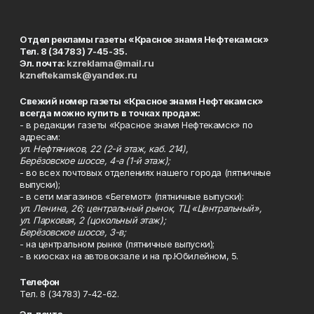
Отдел рекламы газеты «Красное знамя Нефтекамск»
Тел. 8 (34783) 7-45-35.
Эл. почта:
kzreklama@mail.ru
kzneftekamsk@yandex.ru
Свежий номер газеты «Красное знамя Нефтекамск»
всегда можно купить в точках продаж:
- в редакции газеты «Красное знамя Нефтекамск» по
адресам:
ул. Нефтяников, 22 (2-й этаж, каб. 214),
Берёзовское шоссе, 4-а (1-й этаж);
- во всех почтовых отделениях нашего города (пятничные
выпуски);
- в сети магазинов «Бегемот» (пятничные выпуски):
ул. Ленина, 26; центральный рынок, ТЦ «Центральный»,
ул. Парковая, 2 (цокольный этаж);
Берёзовское шоссе, 3-в;
- на центральном рынке (пятничные выпуски);
- в киосках на автовокзале и на пр.Юбилейном, 5.
Телефон
Тел. 8 (34783) 7-42-62.
Эл. почта