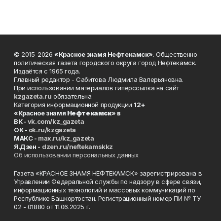
© 2015-2026
«Красное знамя Нефтекамск»
. Общественно-
политическая газета городского округа город Нефтекамск.
Издаётся с 1965 года.
Главный редактор - Сабитова Людмила Валерьяновна.
При использовании материалов гиперссылка на сайт
kzgazeta.ru
обязательна.
Категория информационной продукции
12+
«Красное знамя
Нефтекамск
» в
ВК -
vk.com/kz_gazeta
ОК -
ok.ru/kzgazeta
MAKC -
max.ru/kz_gazeta
Я.Дзен -
dzen.ru/neftekamskkz
Об использовании персональных данных
Газета «КРАСНОЕ ЗНАМЯ НЕФТЕКАМСК» зарегистрирована в
Управлении Федеральной службы по надзору в сфере связи,
информационных технологий и массовых коммуникаций по
Республике Башкортостан. Регистрационный номер ПИ № ТУ
02 - 01880 от 11.06.2025 г.