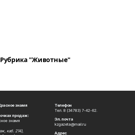
Рубрика "Животные"
Красное знамя
Телефон
Тел. 8 (34783) 7-42-62.
точках продаж:
Эл. почта
сное знамя
kzgazeta@mail.ru
ж, каб. 214),
Адрес