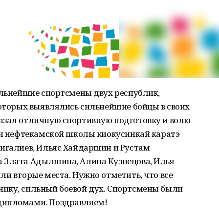
ильнейшие спортсмены двух республик,
которых выявлялись сильнейшие бойцы в своих
азал отличную спортивную подготовку и волю
ики нефтекамской школы киокусинкай каратэ
Бигалиев, Ильяс Хайдаршин и Рустам
 Злата Адылшина, Алина Кузнецова, Илья
ли вторые места. Нужно отметить, что все
ику, сильный боевой дух. Спортсмены были
дипломами. Поздравляем!