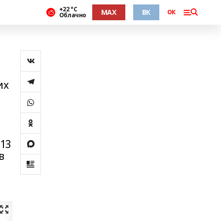
+22 °С
MAX
ВК
ОК
Облачно
их
-13
в