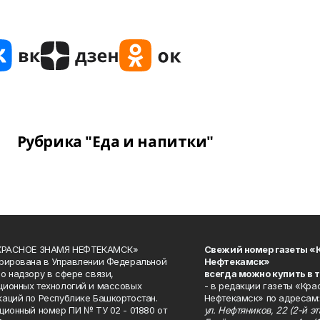
Рубрика "Еда и напитки"
«КРАСНОЕ ЗНАМЯ НЕФТЕКАМСК»
Свежий номер газеты «
рирована в Управлении Федеральной
Нефтекамск»
о надзору в сфере связи,
всегда можно купить в 
ионных технологий и массовых
- в редакции газеты «Кра
аций по Республике Башкортостан.
Нефтекамск» по адресам:
ционный номер ПИ № ТУ 02 - 01880 от
ул. Нефтяников, 22 (2-й эта