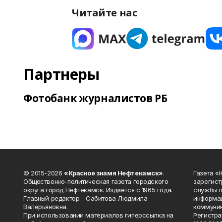
Читайте нас
Партнеры
Фотобанк журналистов РБ
© 2015-2026
«Красное знамя Нефтекамск»
.
Газета 
Общественно-политическая газета городского
зарегист
округа город Нефтекамск. Издаётся с 1965 года.
службы п
Главный редактор - Сабитова Людмила
информац
Валерьяновна.
коммуник
При использовании материалов гиперссылка на
Регистра